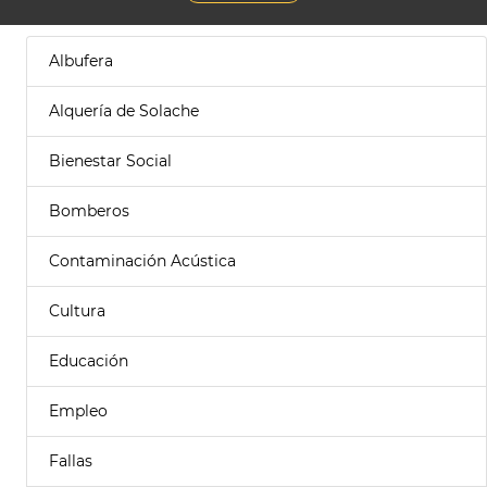
Albufera
Alquería de Solache
Bienestar Social
Bomberos
Contaminación Acústica
Cultura
Educación
Empleo
Fallas