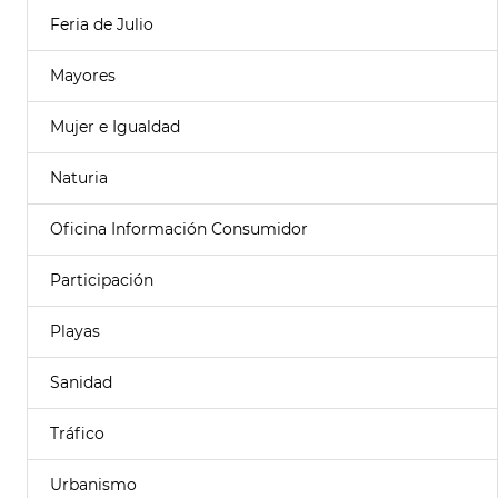
Feria de Julio
Mayores
Mujer e Igualdad
Naturia
Oficina Información Consumidor
Participación
Playas
Sanidad
Tráfico
Urbanismo