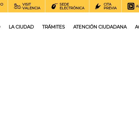
NO
VISIT
SEDE
CITA
A
VALENCIA
ELECTRÓNICA
PREVIA
O
LA CIUDAD
TRÁMITES
ATENCIÓN CIUDADANA
A