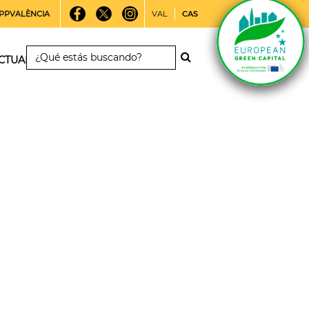
PPVALÈNCIA
VAL
CAS
CTUALIDAD