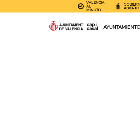
VALENCIA
GOBIER
AL
ABIERTO
MINUTO
AYUNTAMIENT