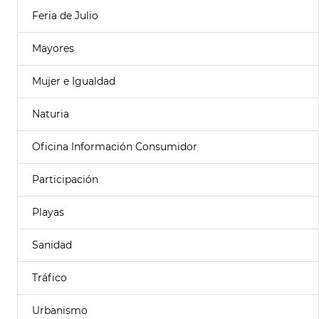
Feria de Julio
Mayores
Mujer e Igualdad
Naturia
Oficina Información Consumidor
Participación
Playas
Sanidad
Tráfico
Urbanismo