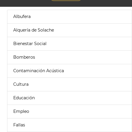
Albufera
Alquería de Solache
Bienestar Social
Bomberos
Contaminación Acústica
Cultura
Educación
Empleo
Fallas