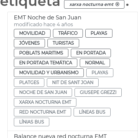
etiqueta
.
xarxa nocturna emt
EMT Noche de San Juan
modificado hace 4 años
MOVILIDAD
TRÁFICO
PLAYAS
JÓVENES
TURISTAS
POBLATS MARITIMS
EN PORTADA
EN PORTADA TEMÁTICA
NORMAL
MOVILIDAD Y URBANISMO
PLAYAS
PLATGES
NIT DE SANT JOAN
NOCHE DE SAN JUAN
GIUSEPE GREZZI
XARXA NOCTURNA EMT
RED NOCTURNA EMT
LÍNEAS BUS
LÍNIAS BUS
Balance nueva red nocturna EMT