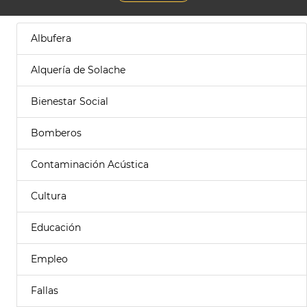
Albufera
Alquería de Solache
Bienestar Social
Bomberos
Contaminación Acústica
Cultura
Educación
Empleo
Fallas