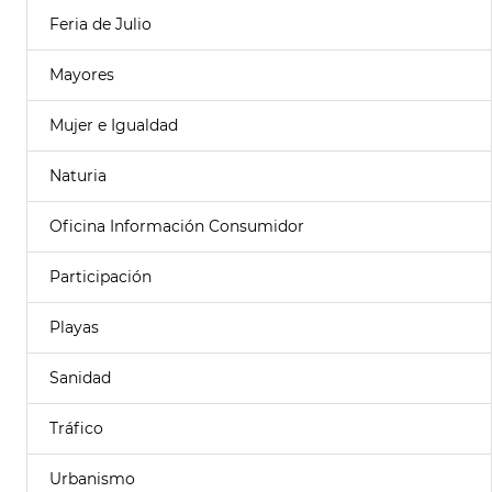
Feria de Julio
Mayores
Mujer e Igualdad
Naturia
Oficina Información Consumidor
Participación
Playas
Sanidad
Tráfico
Urbanismo