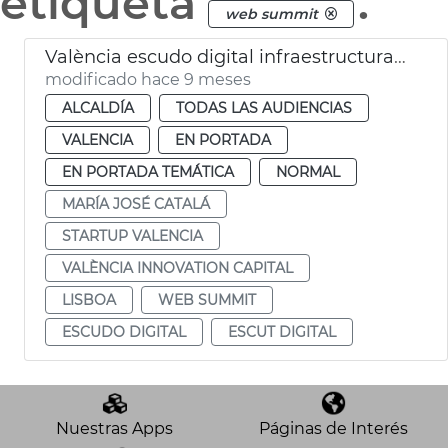
etiqueta
.
web summit
València escudo digital infraestructuras críticas
modificado hace 9 meses
ALCALDÍA
TODAS LAS AUDIENCIAS
VALENCIA
EN PORTADA
EN PORTADA TEMÁTICA
NORMAL
MARÍA JOSÉ CATALÁ
STARTUP VALENCIA
VALÈNCIA INNOVATION CAPITAL
LISBOA
WEB SUMMIT
ESCUDO DIGITAL
ESCUT DIGITAL
Nuestras Apps
Páginas de Interés