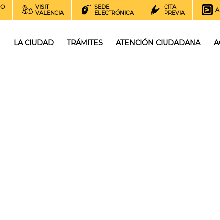
NO
VISIT
SEDE
CITA
A
VALENCIA
ELECTRÓNICA
PREVIA
O
LA CIUDAD
TRÁMITES
ATENCIÓN CIUDADANA
A