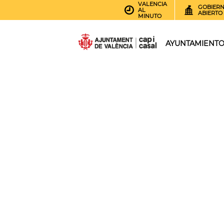
VALENCIA
GOBIER
AL
ABIERTO
MINUTO
AYUNTAMIENT