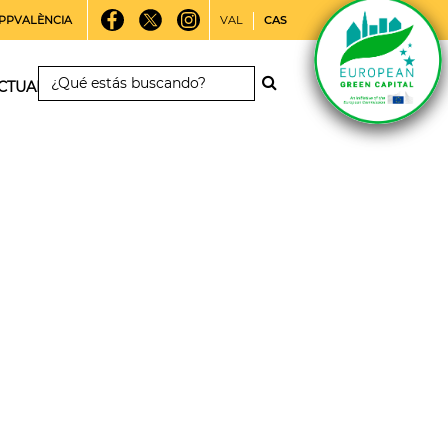
PPVALÈNCIA
VAL
CAS
CTUALIDAD