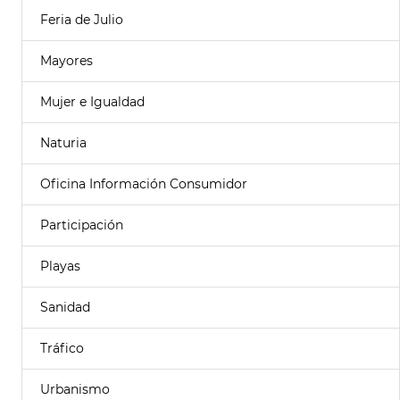
Feria de Julio
Mayores
Mujer e Igualdad
Naturia
Oficina Información Consumidor
Participación
Playas
Sanidad
Tráfico
Urbanismo