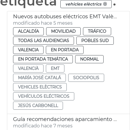
etiqueta
.
vehicles elèctrics
Nuevos autobuses eléctricos EMT València y nueva línea Sociópolis
modificado hace 5 meses
ALCALDÍA
MOVILIDAD
TRÁFICO
TODAS LAS AUDIENCIAS
POBLES SUD
VALENCIA
EN PORTADA
EN PORTADA TEMÁTICA
NORMAL
VALENCIÀ
EMT
MARÍA JOSÉ CATALÁ
SOCIOPOLIS
VEHICLES ELÈCTRICS
VEHÍCULOS ELÉCTRICOS
JESÚS CARBONELL
Guía recomendaciones aparcamiento vehículos eléctricos València
modificado hace 7 meses