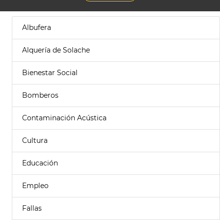
Albufera
Alquería de Solache
Bienestar Social
Bomberos
Contaminación Acústica
Cultura
Educación
Empleo
Fallas