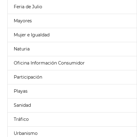
Feria de Julio
Mayores
Mujer e Igualdad
Naturia
Oficina Información Consumidor
Participación
Playas
Sanidad
Tráfico
Urbanismo