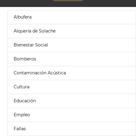
Albufera
Alquería de Solache
Bienestar Social
Bomberos
Contaminación Acústica
Cultura
Educación
Empleo
Fallas