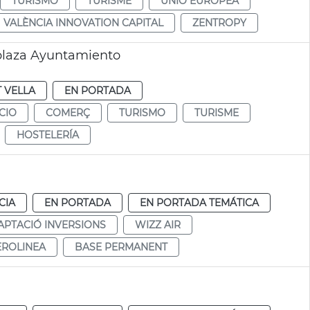
TURISMO
TURISME
UNIÓ EUROPEA
VALÈNCIA INNOVATION CAPITAL
ZENTROPY
plaza Ayuntamiento
T VELLA
EN PORTADA
CIO
COMERÇ
TURISMO
TURISME
HOSTELERÍA
CIA
EN PORTADA
EN PORTADA TEMÁTICA
APTACIÓ INVERSIONS
WIZZ AIR
EROLINEA
BASE PERMANENT