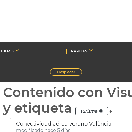
CIUDAD
TRÁMITES
Desplegar
Contenido con Vis
y etiqueta
.
turisme
Conectividad aérea verano València
modificado hace 5 días