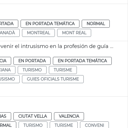
RTADA
EN PORTADA TEMÁTICA
NORMAL
ANADÀ
MONTREAL
MONT REAL
València y la Generalitat colaboran para prevenir el intrusismo en la profesión de guía oficial de turismo
CIA
EN PORTADA
EN PORTADA TEMÁTICA
CIANA
TURISMO
TURISME
USISMO
GUIES OFICIALS TURISME
IAS
CIUTAT VELLA
VALENCIA
RMAL
TURISMO
TURISME
CONVENI