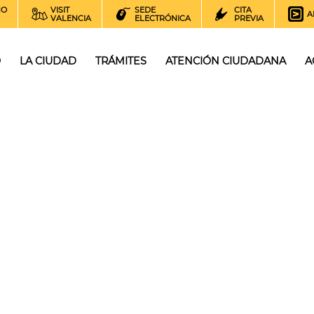
NO
VISIT
SEDE
CITA
A
VALENCIA
ELECTRÓNICA
PREVIA
O
LA CIUDAD
TRÁMITES
ATENCIÓN CIUDADANA
A