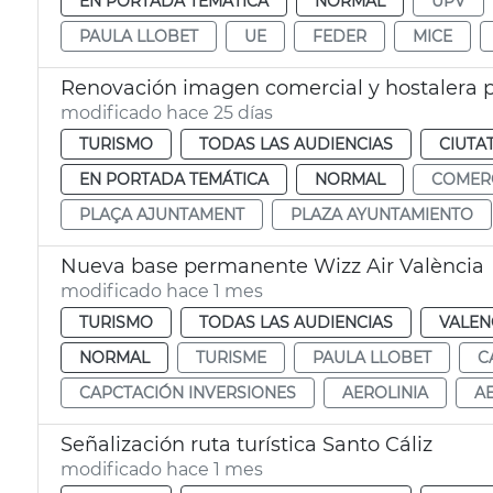
EN PORTADA TEMÁTICA
NORMAL
UPV
PAULA LLOBET
UE
FEDER
MICE
Renovación imagen comercial y hostalera 
modificado hace 25 días
TURISMO
TODAS LAS AUDIENCIAS
CIUTA
EN PORTADA TEMÁTICA
NORMAL
COMER
PLAÇA AJUNTAMENT
PLAZA AYUNTAMIENTO
Nueva base permanente Wizz Air València
modificado hace 1 mes
TURISMO
TODAS LAS AUDIENCIAS
VALEN
NORMAL
TURISME
PAULA LLOBET
C
CAPCTACIÓN INVERSIONES
AEROLINIA
A
Señalización ruta turística Santo Cáliz
modificado hace 1 mes