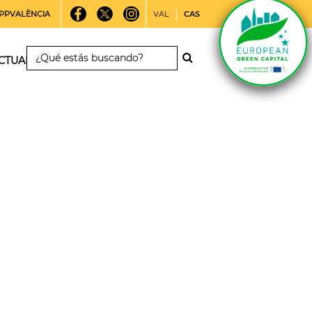
PPVALÈNCIA
VAL
CAS
CTUALIDAD