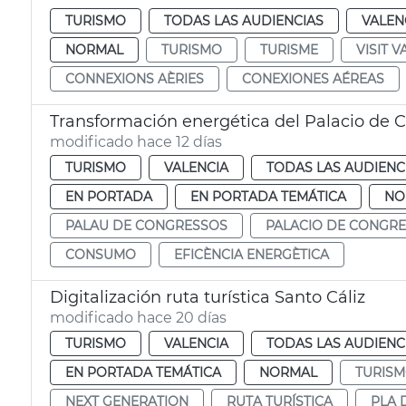
TURISMO
TODAS LAS AUDIENCIAS
VALEN
NORMAL
TURISMO
TURISME
VISIT V
CONNEXIONS AÈRIES
CONEXIONES AÉREAS
Transformación energética del Palacio de 
modificado hace 12 días
TURISMO
VALENCIA
TODAS LAS AUDIENC
EN PORTADA
EN PORTADA TEMÁTICA
NO
PALAU DE CONGRESSOS
PALACIO DE CONGR
CONSUMO
EFICÈNCIA ENERGÈTICA
Digitalización ruta turística Santo Cáliz
modificado hace 20 días
TURISMO
VALENCIA
TODAS LAS AUDIENC
EN PORTADA TEMÁTICA
NORMAL
TURIS
NEXT GENERATION
RUTA TURÍSTICA
PLA 