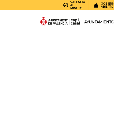
VALENCIA
GOBIER
AL
ABIERTO
MINUTO
AYUNTAMIENT