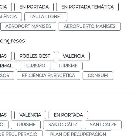
CIA
EN PORTADA
EN PORTADA TEMÁTICA
ALÈNCIA
PAULA LLOBET
AEROPORT MANISES
AEROPUERTO MANISES
Congresos
IAS
POBLES OEST
VALENCIA
RMAL
TURISMO
TURISME
ESOS
EFICIÈNCIA ENERGÈTICA
CONSUM
IAS
VALENCIA
EN PORTADA
MO
TURISME
SANTO CÁLIZ
SANT CALZE
DE RECUPERACIÓ
PLAN DE RECUPERACIÓN