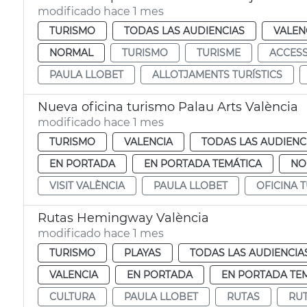
modificado hace 1 mes
TURISMO
TODAS LAS AUDIENCIAS
VALEN
NORMAL
TURISMO
TURISME
ACCESS
PAULA LLOBET
ALLOTJAMENTS TURÍSTICS
Nueva oficina turismo Palau Arts València
modificado hace 1 mes
TURISMO
VALENCIA
TODAS LAS AUDIENC
EN PORTADA
EN PORTADA TEMÁTICA
NO
VISIT VALÈNCIA
PAULA LLOBET
OFICINA 
Rutas Hemingway València
modificado hace 1 mes
TURISMO
PLAYAS
TODAS LAS AUDIENCIA
VALENCIA
EN PORTADA
EN PORTADA TE
CULTURA
PAULA LLOBET
RUTAS
RU