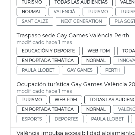
TURISMO
TODAS LAS AUDIENCIAS
VALEN
NORMAL
VALENCIÀ
TURISMO
TURIS
SANT CALZE
NEXT GENERATION
PLA SOST
Traspaso sede Gay Games València Perth
modificado hace 1 mes
EDUCACIÓN Y DEPORTE
WEB FDM
TODA
EN PORTADA TEMÁTICA
NORMAL
INNOVA
PAULA LLOBET
GAY GAMES
PERTH
Ocupación turística Gay Games València 2
modificado hace 1 mes
TURISMO
WEB FDM
TODAS LAS AUDIENC
EN PORTADA TEMÁTICA
NORMAL
VALENC
ESPORTS
DEPORTES
PAULA LLOBET
València impulsa accesibilidad alojamientos