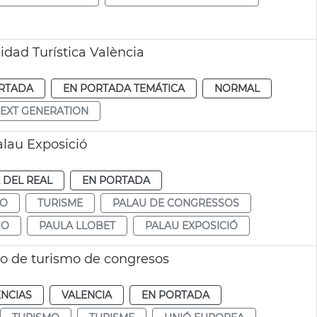
idad Turística València
RTADA
EN PORTADA TEMÁTICA
NORMAL
EXT GENERATION
lau Exposició
A DEL REAL
EN PORTADA
MO
TURISME
PALAU DE CONGRESSOS
IO
PAULA LLOBET
PALAU EXPOSICIÓ
o de turismo de congresos
ENCIAS
VALENCIA
EN PORTADA