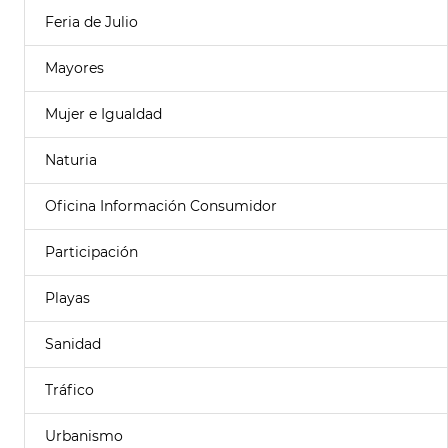
Feria de Julio
Mayores
Mujer e Igualdad
Naturia
Oficina Información Consumidor
Participación
Playas
Sanidad
Tráfico
Urbanismo