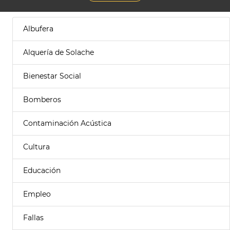
Albufera
Alquería de Solache
Bienestar Social
Bomberos
Contaminación Acústica
Cultura
Educación
Empleo
Fallas