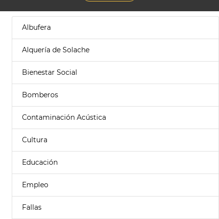
Albufera
Alquería de Solache
Bienestar Social
Bomberos
Contaminación Acústica
Cultura
Educación
Empleo
Fallas