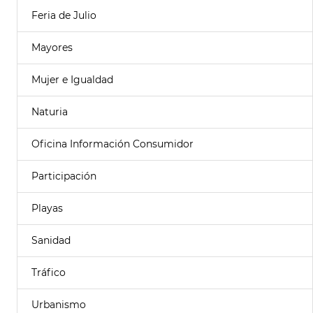
Feria de Julio
Mayores
Mujer e Igualdad
Naturia
Oficina Información Consumidor
Participación
Playas
Sanidad
Tráfico
Urbanismo