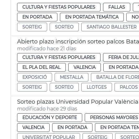
CULTURA Y FIESTAS POPULARES
FALLAS
EN PORTADA
EN PORTADA TEMÁTICA
NO
SORTEIG
SORTEO
SANTIAGO BALLESTER
Abierto plazo inscripción sorteo palcos Bata
modificado hace 21 días
CULTURA Y FIESTAS POPULARES
FERIA DE JUL
EL PLA DEL REAL
VALENCIA
EN PORTADA
EXPOSICIÓ
MESTALLA
BATALLA DE FLOR
SORTEIG
SORTEO
LLOTGES
PALCOS
Sorteo plazas Universidad Popular València
modificado hace 29 días
EDUCACIÓN Y DEPORTE
PERSONAS MAYORES
VALENCIA
EN PORTADA
EN PORTADA TE
UNIVERSITAT POPULAR
SORTEIG
SORTEO