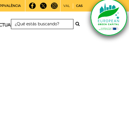
PPVALÈNCIA
VAL
CAS
CTUALIDAD