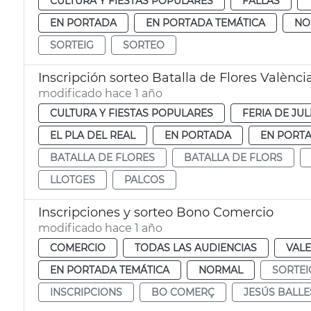
CULTURA Y FIESTAS POPULARES
FALLAS
EN PORTADA
EN PORTADA TEMÁTICA
NO
SORTEIG
SORTEO
Inscripción sorteo Batalla de Flores Valènci
modificado hace 1 año
CULTURA Y FIESTAS POPULARES
FERIA DE JUL
EL PLA DEL REAL
EN PORTADA
EN PORTA
BATALLA DE FLORES
BATALLA DE FLORS
LLOTGES
PALCOS
Inscripciones y sorteo Bono Comercio
modificado hace 1 año
COMERCIO
TODAS LAS AUDIENCIAS
VALE
EN PORTADA TEMÁTICA
NORMAL
SORTEI
INSCRIPCIONS
BO COMERÇ
JESÚS BALLE