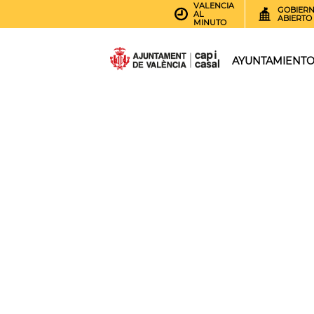
VALENCIA
GOBIER
AL
ABIERTO
MINUTO
AYUNTAMIENT