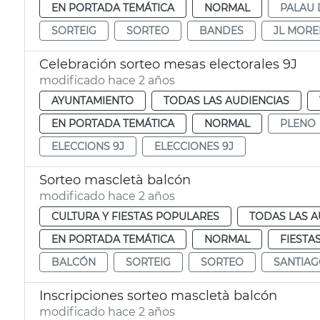
EN PORTADA TEMÁTICA
NORMAL
PALAU 
SORTEIG
SORTEO
BANDES
JL MOR
Celebración sorteo mesas electorales 9J
modificado hace 2 años
AYUNTAMIENTO
TODAS LAS AUDIENCIAS
EN PORTADA TEMÁTICA
NORMAL
PLENO
ELECCIONS 9J
ELECCIONES 9J
Sorteo mascletà balcón
modificado hace 2 años
CULTURA Y FIESTAS POPULARES
TODAS LAS A
EN PORTADA TEMÁTICA
NORMAL
FIESTA
BALCÓN
SORTEIG
SORTEO
SANTIAG
Inscripciones sorteo mascletà balcón
modificado hace 2 años