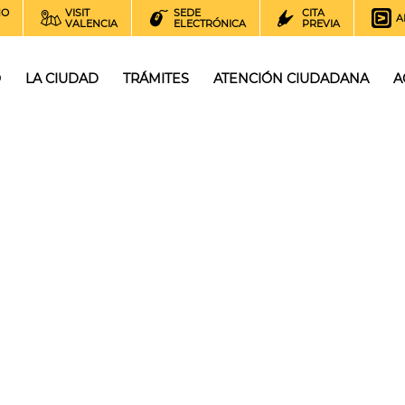
NO
VISIT
SEDE
CITA
A
VALENCIA
ELECTRÓNICA
PREVIA
O
LA CIUDAD
TRÁMITES
ATENCIÓN CIUDADANA
A