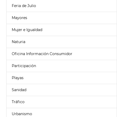
Feria de Julio
Mayores
Mujer e Igualdad
Naturia
Oficina Información Consumidor
Participación
Playas
Sanidad
Tráfico
Urbanismo