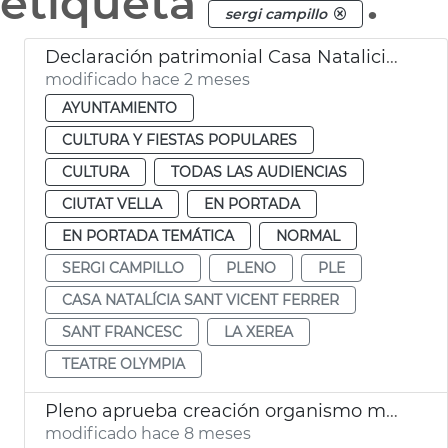
etiqueta
.
sergi campillo
Declaración patrimonial Casa Natalicia San Vicente Ferrer y Teatro Olympia València
modificado hace 2 meses
AYUNTAMIENTO
CULTURA Y FIESTAS POPULARES
CULTURA
TODAS LAS AUDIENCIAS
CIUTAT VELLA
EN PORTADA
EN PORTADA TEMÁTICA
NORMAL
SERGI CAMPILLO
PLENO
PLE
CASA NATALÍCIA SANT VICENT FERRER
SANT FRANCESC
LA XEREA
TEATRE OLYMPIA
Pleno aprueba creación organismo municipal València Sostenible
modificado hace 8 meses