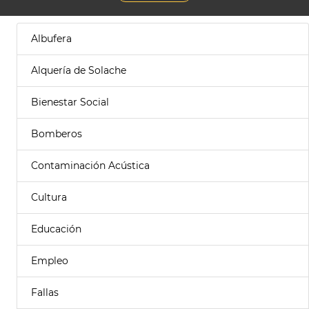
Albufera
Alquería de Solache
Bienestar Social
Bomberos
Contaminación Acústica
Cultura
Educación
Empleo
Fallas