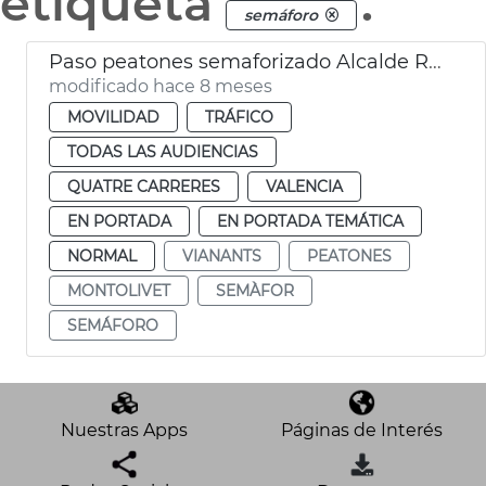
etiqueta
.
semáforo
Paso peatones semaforizado Alcalde Reig València
modificado hace 8 meses
MOVILIDAD
TRÁFICO
TODAS LAS AUDIENCIAS
QUATRE CARRERES
VALENCIA
EN PORTADA
EN PORTADA TEMÁTICA
NORMAL
VIANANTS
PEATONES
MONTOLIVET
SEMÀFOR
SEMÁFORO
Nuestras Apps
Páginas de Interés