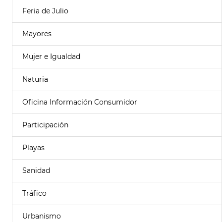
Feria de Julio
Mayores
Mujer e Igualdad
Naturia
Oficina Información Consumidor
Participación
Playas
Sanidad
Tráfico
Urbanismo