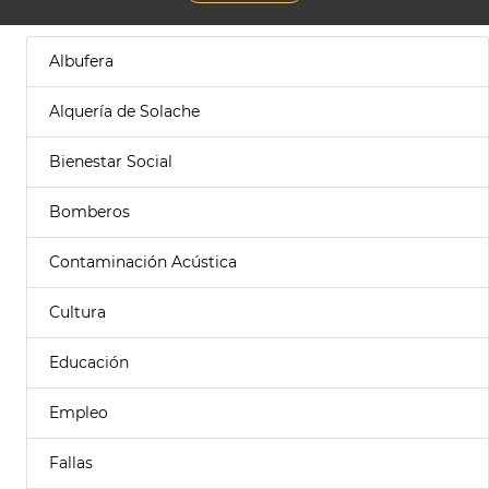
Albufera
Alquería de Solache
Bienestar Social
Bomberos
Contaminación Acústica
Cultura
Educación
Empleo
Fallas