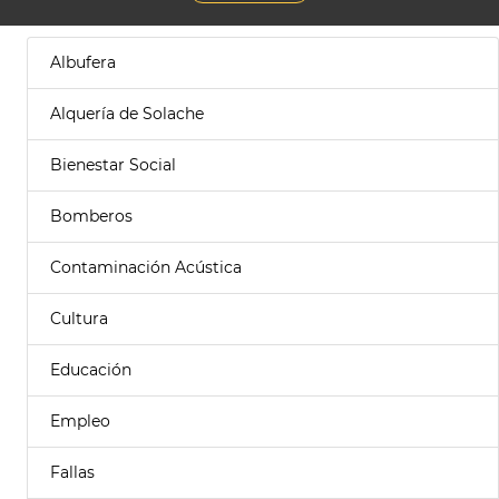
Albufera
Alquería de Solache
Bienestar Social
Bomberos
Contaminación Acústica
Cultura
Educación
Empleo
Fallas