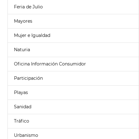
Feria de Julio
Mayores
Mujer e Igualdad
Naturia
Oficina Información Consumidor
Participación
Playas
Sanidad
Tráfico
Urbanismo