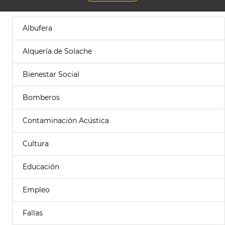
Albufera
Alquería de Solache
Bienestar Social
Bomberos
Contaminación Acústica
Cultura
Educación
Empleo
Fallas