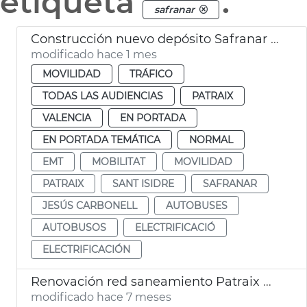
etiqueta
.
safranar
Construcción nuevo depósito Safranar EMT València
modificado hace 1 mes
MOVILIDAD
TRÁFICO
TODAS LAS AUDIENCIAS
PATRAIX
VALENCIA
EN PORTADA
EN PORTADA TEMÁTICA
NORMAL
EMT
MOBILITAT
MOVILIDAD
PATRAIX
SANT ISIDRE
SAFRANAR
JESÚS CARBONELL
AUTOBUSES
AUTOBUSOS
ELECTRIFICACIÓ
ELECTRIFICACIÓN
Renovación red saneamiento Patraix València
modificado hace 7 meses