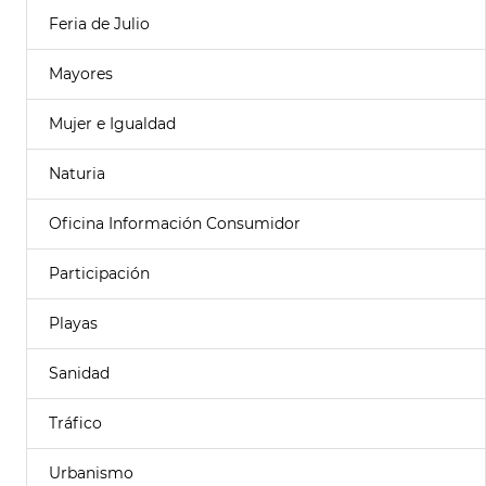
Feria de Julio
Mayores
Mujer e Igualdad
Naturia
Oficina Información Consumidor
Participación
Playas
Sanidad
Tráfico
Urbanismo