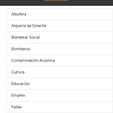
Albufera
Alquería de Solache
Bienestar Social
Bomberos
Contaminación Acústica
Cultura
Educación
Empleo
Fallas