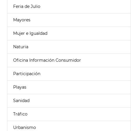
Feria de Julio
Mayores
Mujer e Igualdad
Naturia
Oficina Información Consumidor
Participación
Playas
Sanidad
Tráfico
Urbanismo