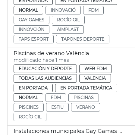
EN PORTADA
EN PORTADA TEMÁTICA
NORMAL
INNOVACIÓ
FDM
GAY GAMES
ROCÍO GIL
INNOVCIÓN
AIMPLAST
TAPS ESPORT
TAPONES DEPORTE
Piscinas de verano València
modificado hace 1 mes
EDUCACIÓN Y DEPORTE
WEB FDM
TODAS LAS AUDIENCIAS
VALENCIA
EN PORTADA
EN PORTADA TEMÁTICA
NORMAL
FDM
PISCINAS
PISCINES
ESTIU
VERANO
ROCÍO GIL
Instalaciones municipales Gay Games Ayuntamiento València