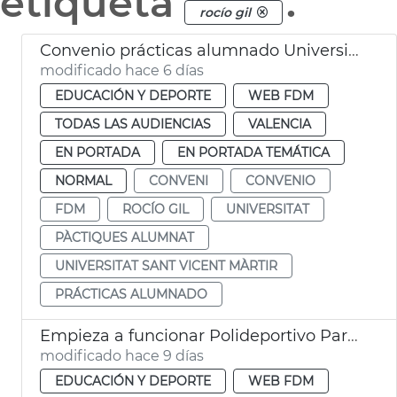
etiqueta
.
rocío gil
Convenio prácticas alumnado Universidad Católica FDM València
modificado hace 6 días
EDUCACIÓN Y DEPORTE
WEB FDM
TODAS LAS AUDIENCIAS
VALENCIA
EN PORTADA
EN PORTADA TEMÁTICA
NORMAL
CONVENI
CONVENIO
FDM
ROCÍO GIL
UNIVERSITAT
PÀCTIQUES ALUMNAT
UNIVERSITAT SANT VICENT MÀRTIR
PRÁCTICAS ALUMNADO
Empieza a funcionar Polideportivo Parc Central València
modificado hace 9 días
EDUCACIÓN Y DEPORTE
WEB FDM