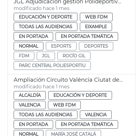
JGL Adjudicación gestión Polideportivo Parc Central
modificado hace 1 mes
EDUCACIÓN Y DEPORTE
WEB FDM
TODAS LAS AUDIENCIAS
EIXAMPLE
EN PORTADA
EN PORTADA TEMÁTICA
NORMAL
ESPORTS
DEPORTES
FDM
JGL
ROCÍO GIL
PARC CENTRAL POLIESPORTIU
Ampliación Circuito València Ciutat del Running
modificado hace 1 mes
ALCALDÍA
EDUCACIÓN Y DEPORTE
VALENCIA
WEB FDM
TODAS LAS AUDIENCIAS
VALENCIA
EN PORTADA
EN PORTADA TEMÁTICA
NORMAL
MARÍA JOSÉ CATALÁ