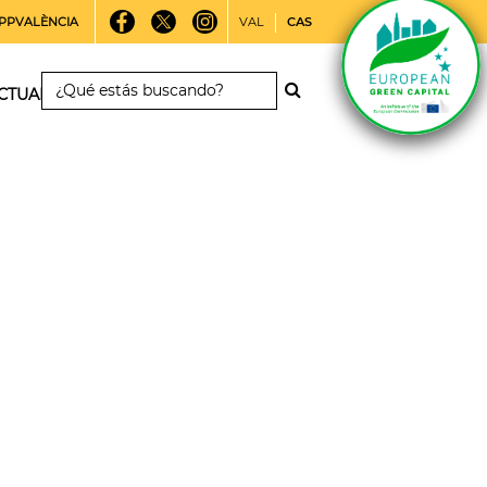
PPVALÈNCIA
VAL
CAS
CTUALIDAD