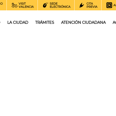
NO
VISIT
SEDE
CITA
A
VALENCIA
ELECTRÓNICA
PREVIA
O
LA CIUDAD
TRÁMITES
ATENCIÓN CIUDADANA
A