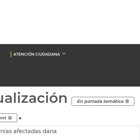
ATENCIÓN CIUDADANA
ualización
En portada temática
.
ent
nías afectadas dana