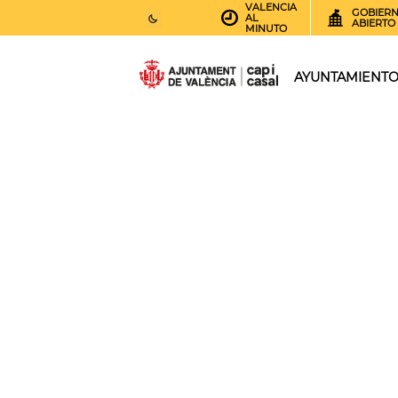
VALENCIA
GOBIER
AL
ABIERTO
MINUTO
26
AEMET.GRADOS
AYUNTAMIENT