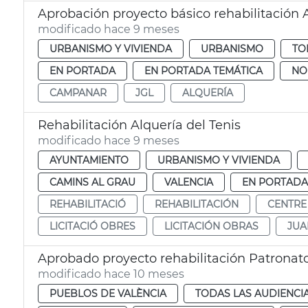
Aprobación proyecto básico rehabilitación
modificado hace 9 meses
URBANISMO Y VIVIENDA
URBANISMO
TO
EN PORTADA
EN PORTADA TEMÁTICA
NO
CAMPANAR
JGL
ALQUERÍA
Rehabilitación Alquería del Tenis
modificado hace 9 meses
AYUNTAMIENTO
URBANISMO Y VIVIENDA
CAMINS AL GRAU
VALENCIA
EN PORTADA
REHABILITACIÓ
REHABILITACIÓN
CENTRE 
LICITACIÓ OBRES
LICITACIÓN OBRAS
JUA
Aprobado proyecto rehabilitación Patronat
modificado hace 10 meses
PUEBLOS DE VALÈNCIA
TODAS LAS AUDIENCI