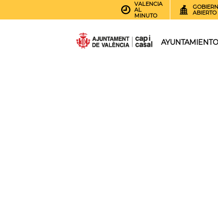
VALENCIA
GOBIER
AL
ABIERTO
MINUTO
AYUNTAMIENT