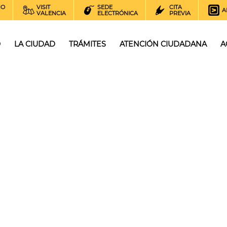
NO
VISIT
SEDE
CITA
A
VALENCIA
ELECTRÓNICA
PREVIA
O
LA CIUDAD
TRÁMITES
ATENCIÓN CIUDADANA
A