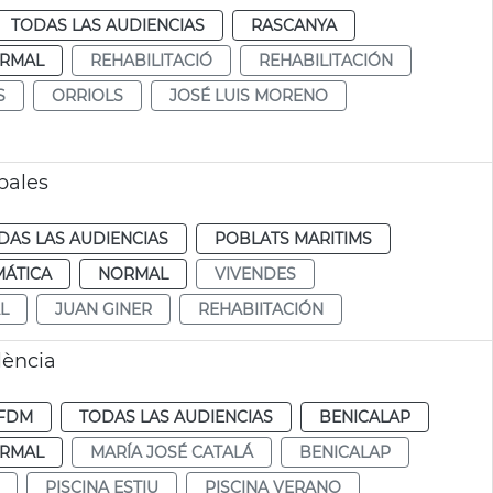
TODAS LAS AUDIENCIAS
RASCANYA
RMAL
REHABILITACIÓ
REHABILITACIÓN
S
ORRIOLS
JOSÉ LUIS MORENO
pales
DAS LAS AUDIENCIAS
POBLATS MARITIMS
MÁTICA
NORMAL
VIVENDES
L
JUAN GINER
REHABIITACIÓN
lència
FDM
TODAS LAS AUDIENCIAS
BENICALAP
RMAL
MARÍA JOSÉ CATALÁ
BENICALAP
PISCINA ESTIU
PISCINA VERANO