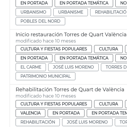
EN PORTADA
EN PORTADA TEMÁTICA
NO
URBANISMO
URBANISME
REHABILITACIÓ
POBLES DEL NORD
Inicio restauración Torres de Quart València
modificado hace 10 meses
CULTURA Y FIESTAS POPULARES
CULTURA
EN PORTADA
EN PORTADA TEMÁTICA
NO
EL CARME
JOSÉ LUIS MORENO
TORRES D
PATRIMONIO MUNICIPAL
Rehabilitación Torres de Quart de València
modificado hace 10 meses
CULTURA Y FIESTAS POPULARES
CULTURA
VALENCIA
EN PORTADA
EN PORTADA TE
REHABILITACIÓN
JOSÉ LUIS MORENO
TO