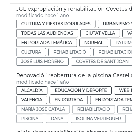
JGL expropiación y rehabilitación Covetes 
modificado hace 1 año
CULTURA Y FIESTAS POPULARES
URBANISMO Y
TODAS LAS AUDIENCIAS
CIUTAT VELLA
V
EN PORTADA TEMÁTICA
NORMAL
PATRIM
CULTURA
REHABILITACIÓ
REHABILITACIÓ
JOSÉ LUIS MORENO
COVETES DE SANT JOAN
Renovació i reobertura de la piscina Castel
modificado hace 1 año
ALCALDÍA
EDUCACIÓN Y DEPORTE
WEB 
VALENCIA
EN PORTADA
EN PORTADA TE
MARÍA JOSÉ CATALÁ
REHABILITACIÓ
REH
PISCINA
DANA
ISOLINA VERDEGUER