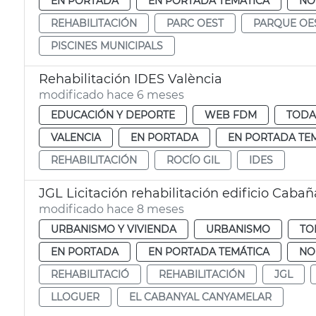
EN PORTADA
EN PORTADA TEMÁTICA
NO
REHABILITACIÓN
PARC OEST
PARQUE OE
PISCINES MUNICIPALS
Rehabilitación IDES València
modificado hace 6 meses
EDUCACIÓN Y DEPORTE
WEB FDM
TODA
VALENCIA
EN PORTADA
EN PORTADA TE
REHABILITACIÓN
ROCÍO GIL
IDES
JGL Licitación rehabilitación edificio Cabañ
modificado hace 8 meses
URBANISMO Y VIVIENDA
URBANISMO
TO
EN PORTADA
EN PORTADA TEMÁTICA
NO
REHABILITACIÓ
REHABILITACIÓN
JGL
LLOGUER
EL CABANYAL CANYAMELAR