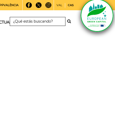
PPVALÈNCIA
VAL
CAS
CTUALIDAD