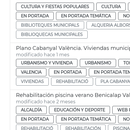
CULTURA Y FIESTAS POPULARES
CULTURA
EN PORTADA
EN PORTADA TEMÁTICA
NO
BIBLIOTEQUES MUNICIPALS
ALQUERIA ALBOR
BIBLIOQUECAS MUNICIPALES
Plano Cabanyal València. Viviendas munici
modificado hace 1 mes
URBANISMO Y VIVIENDA
URBANISMO
TO
VALENCIA
EN PORTADA
EN PORTADA TE
VIVIENDAS
REHABILITACIÓ
PLA CABANYA
Rehabilitación piscina verano Benicalap Va
modificado hace 2 meses
ALCALDÍA
EDUCACIÓN Y DEPORTE
WEB 
EN PORTADA
EN PORTADA TEMÁTICA
NO
REHABILITACIÓ
REHABILITACIÓN
PISCINA