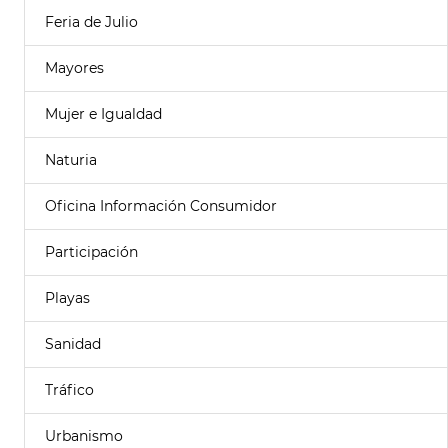
Feria de Julio
Mayores
Mujer e Igualdad
Naturia
Oficina Información Consumidor
Participación
Playas
Sanidad
Tráfico
Urbanismo