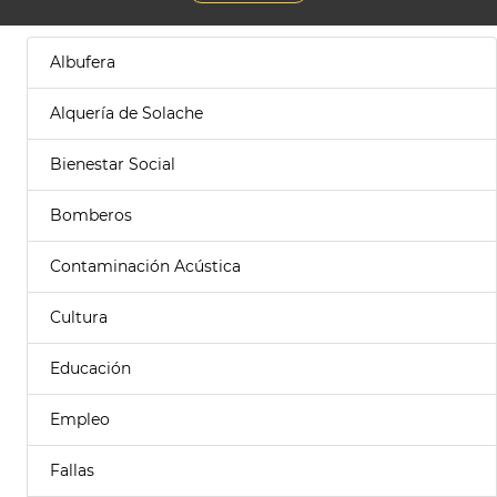
Albufera
Alquería de Solache
Bienestar Social
Bomberos
Contaminación Acústica
Cultura
Educación
Empleo
Fallas