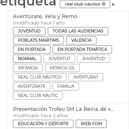
etiqueta
.
real club náutico
Aventúrate, Vela y Remo
modificado hace 1 año
JUVENTUD
TODAS LAS AUDIENCIAS
POBLATS MARITIMS
VALENCIA
EN PORTADA
EN PORTADA TEMÁTICA
NORMAL
JOVENTUT
JUVENTUD
INFÀNCIA
MÓNICA GIL
REAL CLUB NÁUTICO
AVENTURAT
AVENTÚRATE
FAMILIA
REAL CLUB NÀUTIC
Presentación Trofeo SM La Reina de vela
modificado hace 2 años
EDUCACIÓN Y DEPORTE
WEB FDM