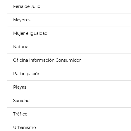
Feria de Julio
Mayores
Mujer e Igualdad
Naturia
Oficina Información Consumidor
Participación
Playas
Sanidad
Tráfico
Urbanismo