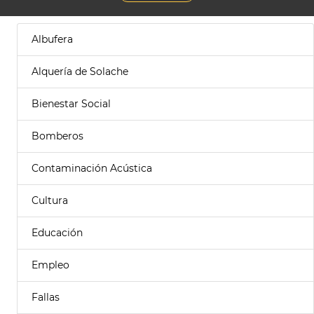
Albufera
Alquería de Solache
Bienestar Social
Bomberos
Contaminación Acústica
Cultura
Educación
Empleo
Fallas