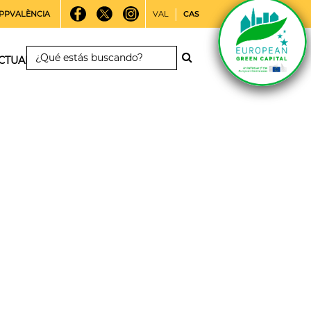
PPVALÈNCIA
VAL
CAS
CTUALIDAD