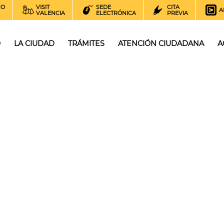
NO
VISIT
SEDE
CITA
A
VALENCIA
ELECTRÓNICA
PREVIA
O
LA CIUDAD
TRÁMITES
ATENCIÓN CIUDADANA
A