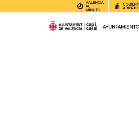
VALENCIA
GOBIER
AL
ABIERTO
MINUTO
AYUNTAMIENT