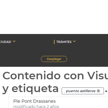
CIUDAD
TRÁMITES
Desplegar
Contenido con Vis
y etiqueta
.
puento astilleros
Ple Pont Drassanes
modificado hace 2 años