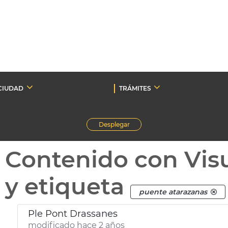
CIUDAD
TRÁMITES
Desplegar
Contenido con Vis
y etiqueta
puente atarazanas
Ple Pont Drassanes
modificado hace 2 años