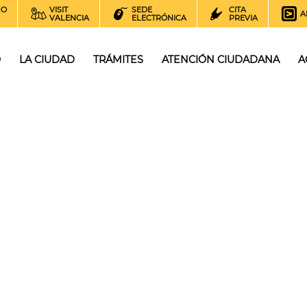
NO
VISIT
SEDE
CITA
A
VALENCIA
ELECTRÓNICA
PREVIA
O
LA CIUDAD
TRÁMITES
ATENCIÓN CIUDADANA
A