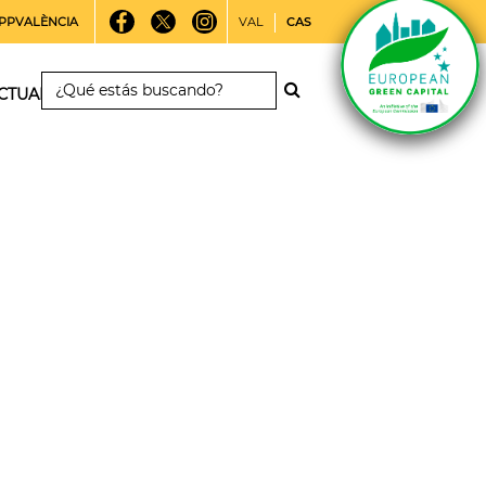
PPVALÈNCIA
VAL
CAS
CTUALIDAD