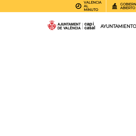
VALENCIA
GOBIER
AL
ABIERTO
MINUTO
AYUNTAMIENT