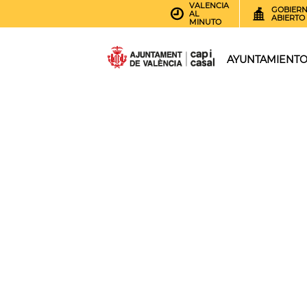
VALENCIA
GOBIER
AL
ABIERTO
MINUTO
AYUNTAMIENT