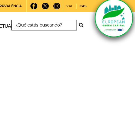
PPVALÈNCIA
VAL
CAS
CTUALIDAD