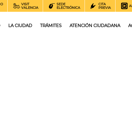
NO
VISIT
SEDE
CITA
A
VALENCIA
ELECTRÓNICA
PREVIA
O
LA CIUDAD
TRÁMITES
ATENCIÓN CIUDADANA
A