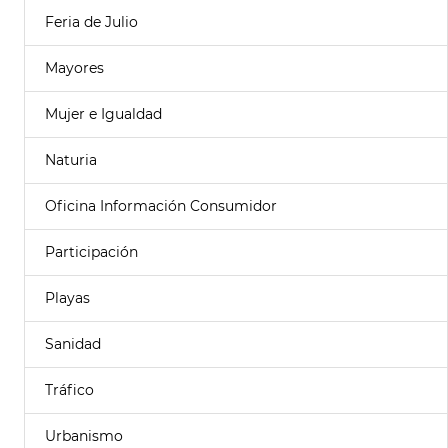
Feria de Julio
Mayores
Mujer e Igualdad
Naturia
Oficina Información Consumidor
Participación
Playas
Sanidad
Tráfico
Urbanismo