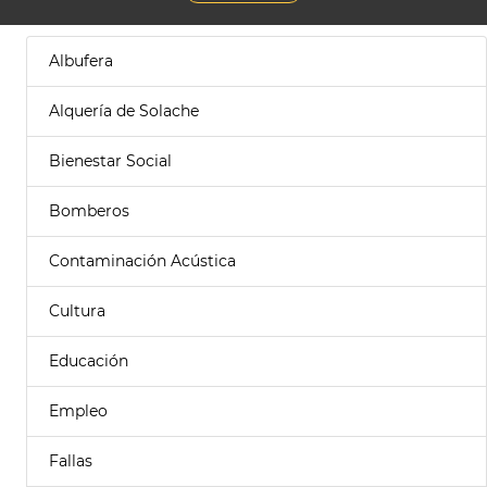
Albufera
Alquería de Solache
Bienestar Social
Bomberos
Contaminación Acústica
Cultura
Educación
Empleo
Fallas