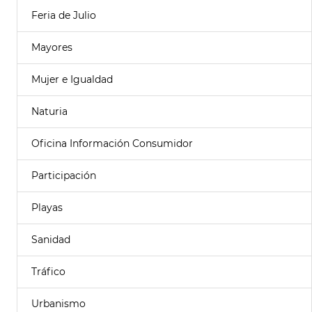
Feria de Julio
Mayores
Mujer e Igualdad
Naturia
Oficina Información Consumidor
Participación
Playas
Sanidad
Tráfico
Urbanismo