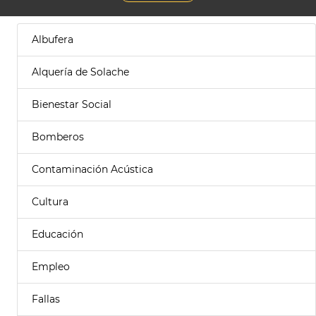
Albufera
Alquería de Solache
Bienestar Social
Bomberos
Contaminación Acústica
Cultura
Educación
Empleo
Fallas