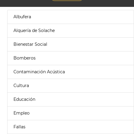
Albufera
Alquería de Solache
Bienestar Social
Bomberos
Contaminación Acústica
Cultura
Educación
Empleo
Fallas