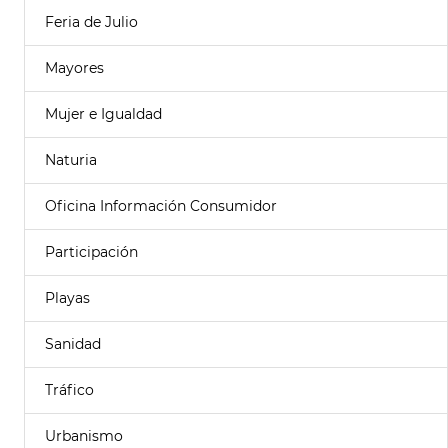
Feria de Julio
Mayores
Mujer e Igualdad
Naturia
Oficina Información Consumidor
Participación
Playas
Sanidad
Tráfico
Urbanismo