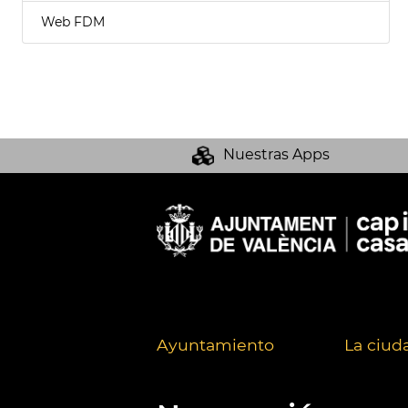
Web FDM
Nuestras Apps
Ayuntamiento
La ciud