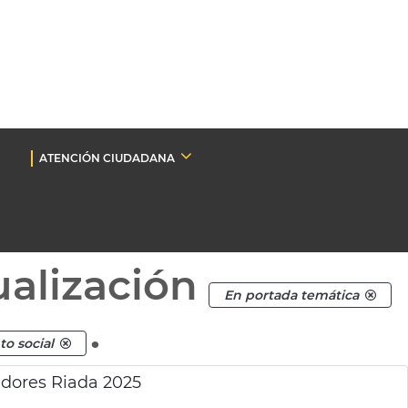
ATENCIÓN CIUDADANA
ualización
En portada temática
.
o social
dores Riada 2025