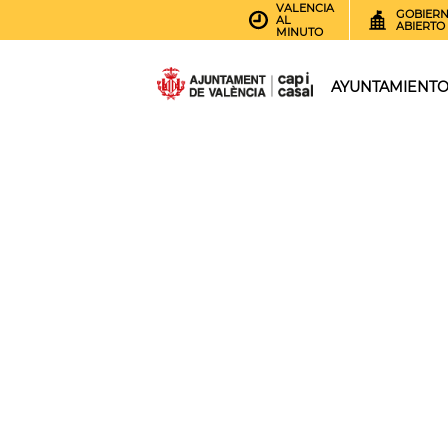
VALENCIA
GOBIER
AL
ABIERTO
MINUTO
AYUNTAMIENT