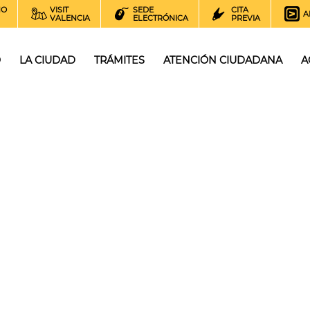
NO
VISIT
SEDE
CITA
A
VALENCIA
ELECTRÓNICA
PREVIA
O
LA CIUDAD
TRÁMITES
ATENCIÓN CIUDADANA
A