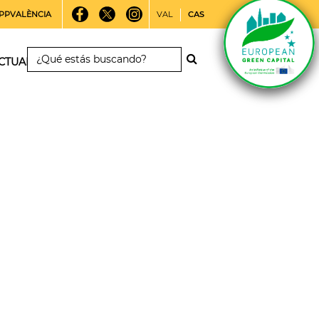
PPVALÈNCIA
VAL
CAS
CTUALIDAD