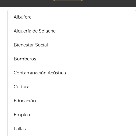
Albufera
Alquería de Solache
Bienestar Social
Bomberos
Contaminación Acústica
Cultura
Educación
Empleo
Fallas