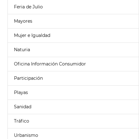
Feria de Julio
Mayores
Mujer e Igualdad
Naturia
Oficina Información Consumidor
Participación
Playas
Sanidad
Tráfico
Urbanismo