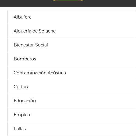
Albufera
Alquería de Solache
Bienestar Social
Bomberos
Contaminación Acústica
Cultura
Educación
Empleo
Fallas