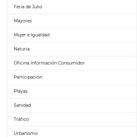
Feria de Julio
Mayores
Mujer e Igualdad
Naturia
Oficina Información Consumidor
Participación
Playas
Sanidad
Tráfico
Urbanismo