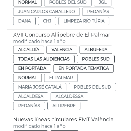
NORMAL
POBLES DEL SUD
JGL
JUAN CARLOS CABALLERO
PEDANÍAS
DANA
CHJ
LIMPEZA RÍO TÚRIA
XVII Concurso Allipebre de El Palmar
modificado hace 1 año
ALCALDÍA
VALENCIA
ALBUFERA
TODAS LAS AUDIENCIAS
POBLES SUD
EN PORTADA
EN PORTADA TEMÁTICA
NORMAL
EL PALMAR
MARÍA JOSÉ CATALÁ
POBLES DEL SUD
ALCALDESA
ALCALDESSA
PEDANÍAS
ALLIPEBRE
Nuevas líneas circulares EMT València Pobles del Sud
modificado hace 1 año