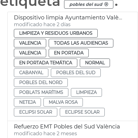
etiqueta
.
pobles del sud
Dispositivo limpia Ayuntamiento València eclipse solar
modificado hace 2 días
LIMPIEZA Y RESIDUOS URBANOS
VALENCIA
TODAS LAS AUDIENCIAS
VALENCIA
EN PORTADA
EN PORTADA TEMÁTICA
NORMAL
CABANYAL
POBLES DEL SUD
POBLES DEL NORD
POBLATS MARÍTIMS
LIMPIEZA
NETEJA
MALVA ROSA
ECLIPSI SOLAR
ECLIPSE SOLAR
Refuerzo EMT Pobles del Sud València
modificado hace 2 meses