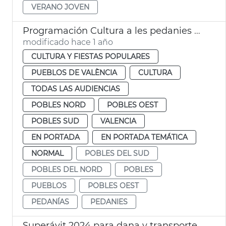
VERANO JOVEN
Programación Cultura a les pedanies València
modificado hace 1 año
CULTURA Y FIESTAS POPULARES
PUEBLOS DE VALÈNCIA
CULTURA
TODAS LAS AUDIENCIAS
POBLES NORD
POBLES OEST
POBLES SUD
VALENCIA
EN PORTADA
EN PORTADA TEMÁTICA
NORMAL
POBLES DEL SUD
POBLES DEL NORD
POBLES
PUEBLOS
POBLES OEST
PEDANÍAS
PEDANIES
Superávit 2024 para dana y transporte