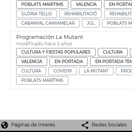
POBLATS MARITIMS
VALENCIA
EN PORTA
GLÒRIA TELLO
REHABILITACIÓ
REHABILI
CABANYAL CANYAMELAR
JGL
POBLATS M
Programación La Mutant
modificado hace 5 años
CULTURA Y FIESTAS POPULARES
CULTURA
VALENCIA
EN PORTADA
EN PORTADA TE
CULTURA
COVID19
LA MUTANT
PRO
POBLATS MARÍTIMS
Páginas de Interés
Redes Sociales