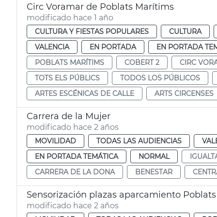
Circ Voramar de Poblats Marítims
modificado hace 1 año
CULTURA Y FIESTAS POPULARES
CULTURA
VALENCIA
EN PORTADA
EN PORTADA TE
POBLATS MARÍTIMS
COBERT 2
CIRC VOR
TOTS ELS PÚBLICS
TODOS LOS PÚBLICOS
ARTES ESCÉNICAS DE CALLE
ARTS CIRCENSES
Carrera de la Mujer
modificado hace 2 años
MOVILIDAD
TODAS LAS AUDIENCIAS
VAL
EN PORTADA TEMÁTICA
NORMAL
IGUALT
CARRERA DE LA DONA
BENESTAR
CENTR
Sensorización plazas aparcamiento Poblats
modificado hace 2 años