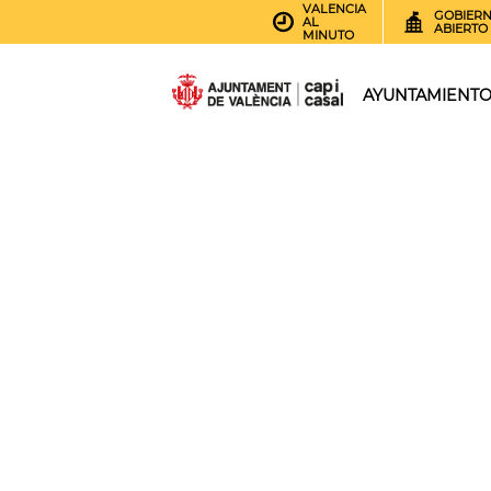
VALENCIA
GOBIER
AL
ABIERTO
MINUTO
AYUNTAMIENT