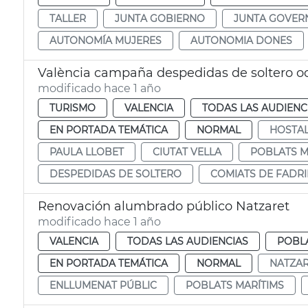
TALLER
JUNTA GOBIERNO
JUNTA GOVER
AUTONOMÍA MUJERES
AUTONOMIA DONES
València campaña despedidas de soltero o
modificado hace 1 año
TURISMO
VALENCIA
TODAS LAS AUDIENC
EN PORTADA TEMÁTICA
NORMAL
HOSTAL
PAULA LLOBET
CIUTAT VELLA
POBLATS M
DESPEDIDAS DE SOLTERO
COMIATS DE FADR
Renovación alumbrado público Natzaret
modificado hace 1 año
VALENCIA
TODAS LAS AUDIENCIAS
POBLA
EN PORTADA TEMÁTICA
NORMAL
NATZA
ENLLUMENAT PÚBLIC
POBLATS MARÍTIMS