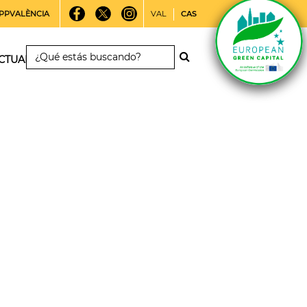
PPVALÈNCIA
VAL
CAS
CTUALIDAD