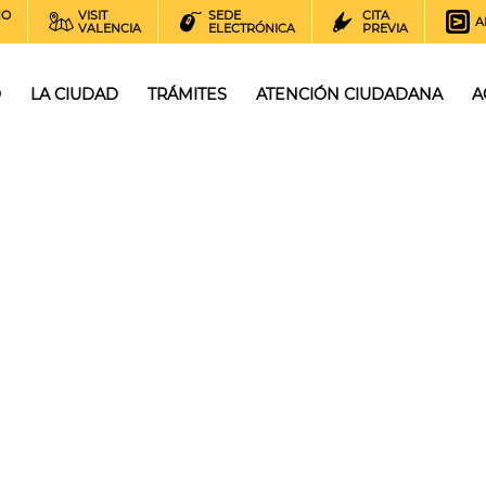
NO
VISIT
SEDE
CITA
A
VALENCIA
ELECTRÓNICA
PREVIA
O
LA CIUDAD
TRÁMITES
ATENCIÓN CIUDADANA
A