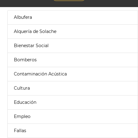
Albufera
Alquería de Solache
Bienestar Social
Bomberos
Contaminación Acústica
Cultura
Educación
Empleo
Fallas