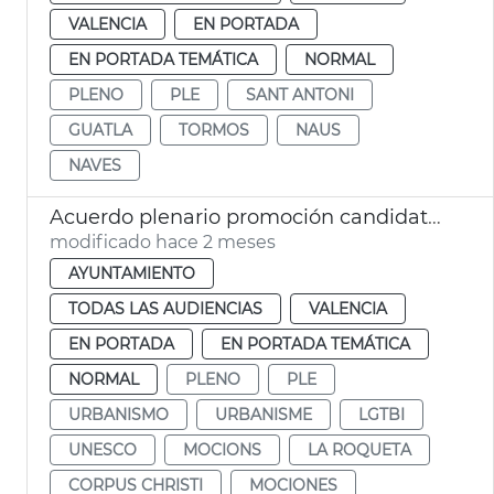
VALENCIA
EN PORTADA
EN PORTADA TEMÁTICA
NORMAL
PLENO
PLE
SANT ANTONI
GUATLA
TORMOS
NAUS
NAVES
Acuerdo plenario promoción candidatura Corpus Patrimonio Cultural Unesco
modificado hace 2 meses
AYUNTAMIENTO
TODAS LAS AUDIENCIAS
VALENCIA
EN PORTADA
EN PORTADA TEMÁTICA
NORMAL
PLENO
PLE
URBANISMO
URBANISME
LGTBI
UNESCO
MOCIONS
LA ROQUETA
CORPUS CHRISTI
MOCIONES