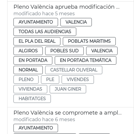
Pleno València aprueba modificación PGOU cambio uso parcelas Telefónica
modificado hace 5 meses
AYUNTAMIENTO
VALENCIA
TODAS LAS AUDIENCIAS
EL PLA DEL REAL
POBLATS MARITIMS
ALGIROS
POBLES SUD
VALENCIA
EN PORTADA
EN PORTADA TEMÁTICA
NORMAL
CASTELLAR OLIVERAL
PLENO
PLE
VIVENDES
VIVIENDAS
JUAN GINER
HABITATGES
Pleno València se compromete a ampliar ayudas al alquiler
modificado hace 6 meses
AYUNTAMIENTO