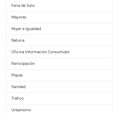
Feria de Julio
Mayores
Mujer e Igualdad
Naturia
Oficina Información Consumidor
Participación
Playas
Sanidad
Tráfico
Urbanismo