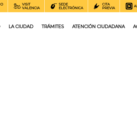
NO
VISIT
SEDE
CITA
A
VALENCIA
ELECTRÓNICA
PREVIA
O
LA CIUDAD
TRÁMITES
ATENCIÓN CIUDADANA
A