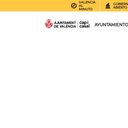
VALENCIA
GOBIER
AL
ABIERTO
MINUTO
AYUNTAMIENT