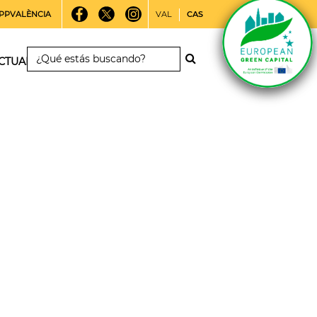
PPVALÈNCIA
VAL
CAS
CTUALIDAD