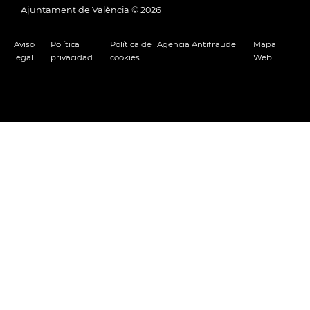
Ajuntament de València ©
2026
Aviso
Política
Política de
Agencia Antifraude
Mapa
legal
privacidad
cookies
Web