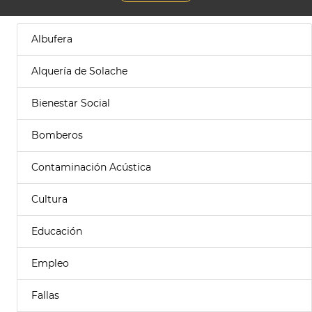
Albufera
Alquería de Solache
Bienestar Social
Bomberos
Contaminación Acústica
Cultura
Educación
Empleo
Fallas