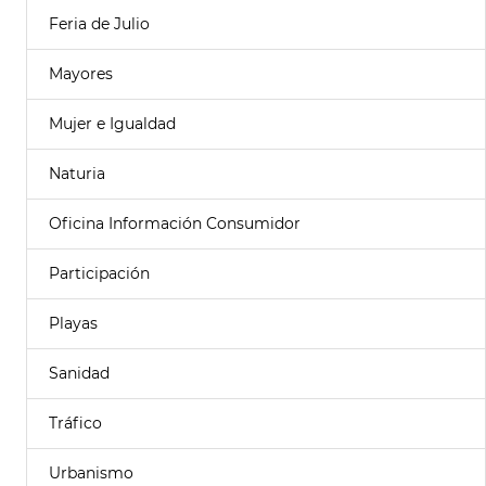
Feria de Julio
Mayores
Mujer e Igualdad
Naturia
Oficina Información Consumidor
Participación
Playas
Sanidad
Tráfico
Urbanismo