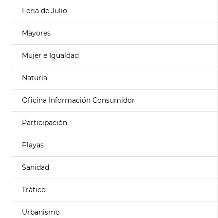
Feria de Julio
Mayores
Mujer e Igualdad
Naturia
Oficina Información Consumidor
Participación
Playas
Sanidad
Tráfico
Urbanismo