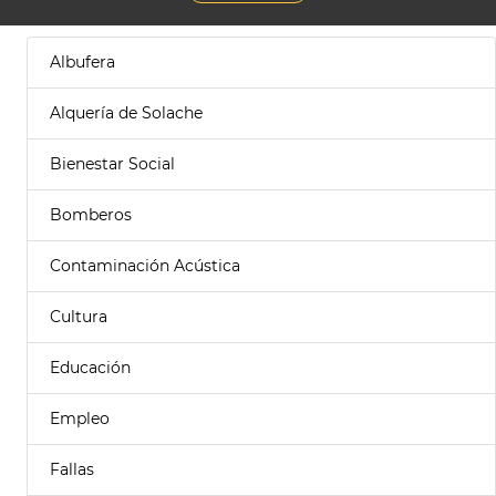
Albufera
Alquería de Solache
Bienestar Social
Bomberos
Contaminación Acústica
Cultura
Educación
Empleo
Fallas