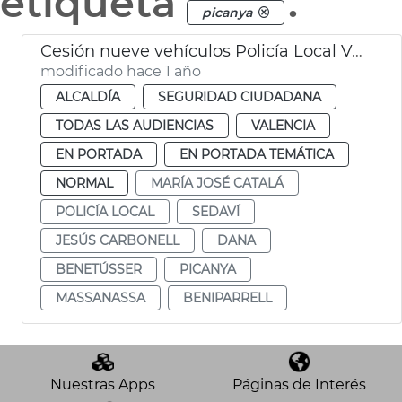
etiqueta
.
picanya
Cesión nueve vehículos Policía Local València municipios afectados dana
modificado hace 1 año
ALCALDÍA
SEGURIDAD CIUDADANA
TODAS LAS AUDIENCIAS
VALENCIA
EN PORTADA
EN PORTADA TEMÁTICA
NORMAL
MARÍA JOSÉ CATALÁ
POLICÍA LOCAL
SEDAVÍ
JESÚS CARBONELL
DANA
BENETÚSSER
PICANYA
MASSANASSA
BENIPARRELL
Nuestras Apps
Páginas de Interés