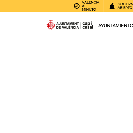
VALENCIA
GOBIER
AL
ABIERTO
MINUTO
AYUNTAMIENT