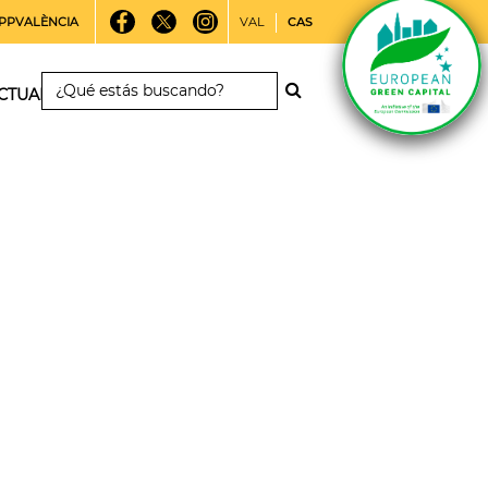
PPVALÈNCIA
VAL
CAS
CTUALIDAD