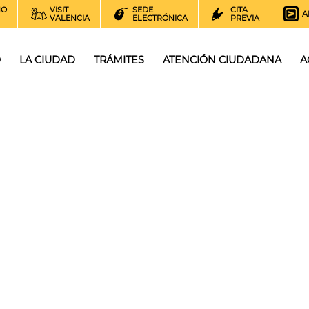
NO
VISIT
SEDE
CITA
A
VALENCIA
ELECTRÓNICA
PREVIA
O
LA CIUDAD
TRÁMITES
ATENCIÓN CIUDADANA
A