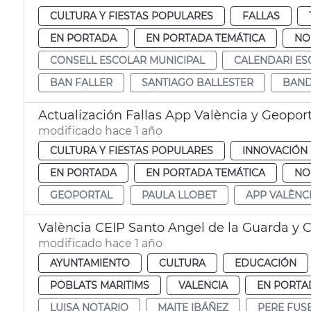
CULTURA Y FIESTAS POPULARES
FALLAS
EN PORTADA
EN PORTADA TEMÁTICA
NO
CONSELL ESCOLAR MUNICIPAL
CALENDARI ES
BAN FALLER
SANTIAGO BALLESTER
BAND
Actualización Fallas App València y Geoport
modificado hace 1 año
CULTURA Y FIESTAS POPULARES
INNOVACIÓN
EN PORTADA
EN PORTADA TEMÁTICA
NO
GEOPORTAL
PAULA LLOBET
APP VALÈNC
València CEIP Santo Angel de la Guarda y 
modificado hace 1 año
AYUNTAMIENTO
CULTURA
EDUCACIÓN
POBLATS MARITIMS
VALENCIA
EN PORTA
LUISA NOTARIO
MAITE IBÁÑEZ
PERE FUS