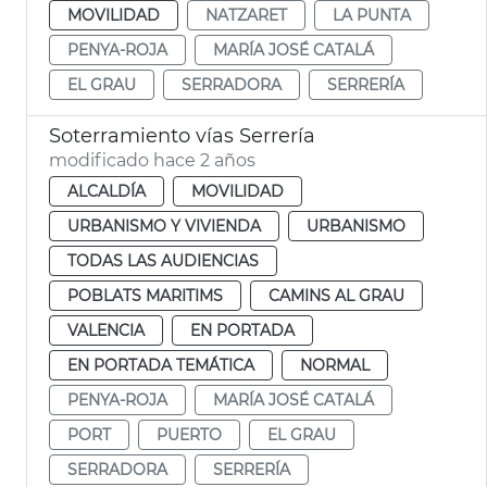
MOVILIDAD
NATZARET
LA PUNTA
PENYA-ROJA
MARÍA JOSÉ CATALÁ
EL GRAU
SERRADORA
SERRERÍA
Soterramiento vías Serrería
modificado hace 2 años
ALCALDÍA
MOVILIDAD
URBANISMO Y VIVIENDA
URBANISMO
TODAS LAS AUDIENCIAS
POBLATS MARITIMS
CAMINS AL GRAU
VALENCIA
EN PORTADA
EN PORTADA TEMÁTICA
NORMAL
PENYA-ROJA
MARÍA JOSÉ CATALÁ
PORT
PUERTO
EL GRAU
SERRADORA
SERRERÍA