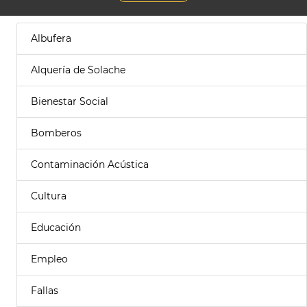
Albufera
Alquería de Solache
Bienestar Social
Bomberos
Contaminación Acústica
Cultura
Educación
Empleo
Fallas