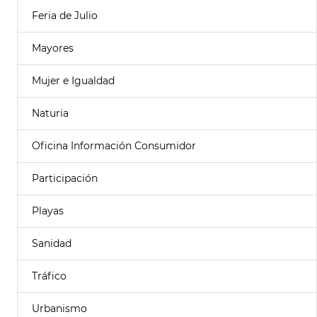
Feria de Julio
Mayores
Mujer e Igualdad
Naturia
Oficina Información Consumidor
Participación
Playas
Sanidad
Tráfico
Urbanismo