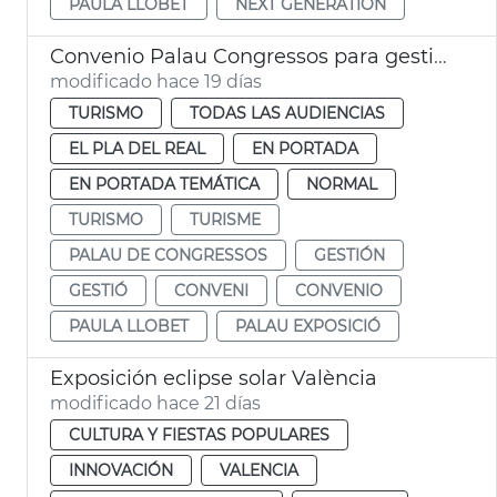
PAULA LLOBET
NEXT GENERATION
Convenio Palau Congressos para gestión Palau Exposició
modificado hace 19 días
TURISMO
TODAS LAS AUDIENCIAS
EL PLA DEL REAL
EN PORTADA
EN PORTADA TEMÁTICA
NORMAL
TURISMO
TURISME
PALAU DE CONGRESSOS
GESTIÓN
GESTIÓ
CONVENI
CONVENIO
PAULA LLOBET
PALAU EXPOSICIÓ
Exposición eclipse solar València
modificado hace 21 días
CULTURA Y FIESTAS POPULARES
INNOVACIÓN
VALENCIA