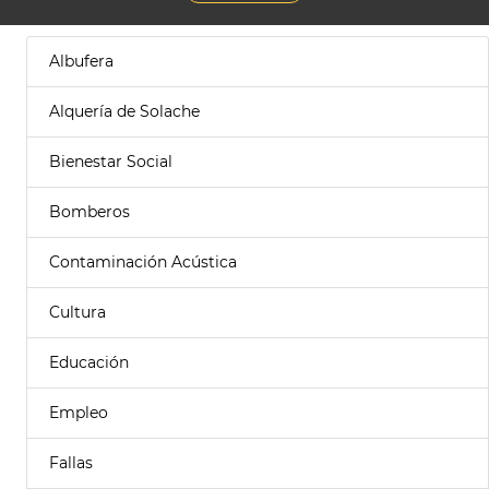
Albufera
Alquería de Solache
Bienestar Social
Bomberos
Contaminación Acústica
Cultura
Educación
Empleo
Fallas