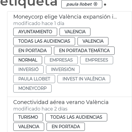
etiqueta
.
paula llobet
Moneycorp elige València expansión internacional
modificado hace 1 día
AYUNTAMIENTO
VALENCIA
TODAS LAS AUDIENCIAS
VALENCIA
EN PORTADA
EN PORTADA TEMÁTICA
NORMAL
EMPRESAS
EMPRESES
INVERSIÓ
INVERSIÓN
PAULA LLOBET
INVEST IN VALÈNCIA
MONEYCORP
Conectividad aérea verano València
modificado hace 2 días
TURISMO
TODAS LAS AUDIENCIAS
VALENCIA
EN PORTADA