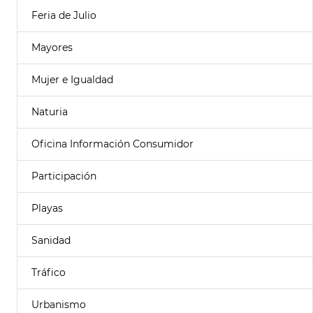
Feria de Julio
Mayores
Mujer e Igualdad
Naturia
Oficina Información Consumidor
Participación
Playas
Sanidad
Tráfico
Urbanismo