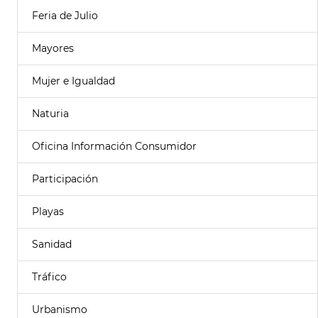
Feria de Julio
Mayores
Mujer e Igualdad
Naturia
Oficina Información Consumidor
Participación
Playas
Sanidad
Tráfico
Urbanismo