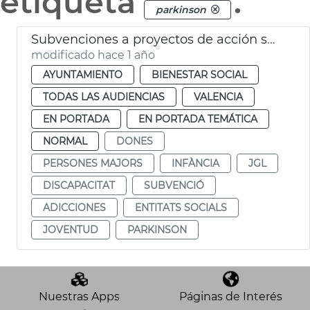
etiqueta
.
parkinson
Subvenciones a proyectos de acción social
modificado hace 1 año
AYUNTAMIENTO
BIENESTAR SOCIAL
TODAS LAS AUDIENCIAS
VALENCIA
EN PORTADA
EN PORTADA TEMÁTICA
NORMAL
DONES
PERSONES MAJORS
INFÀNCIA
JGL
DISCAPACITAT
SUBVENCIÓ
ADICCIONES
ENTITATS SOCIALS
JOVENTUD
PARKINSON
Nuestras Apps
Páginas de Interés