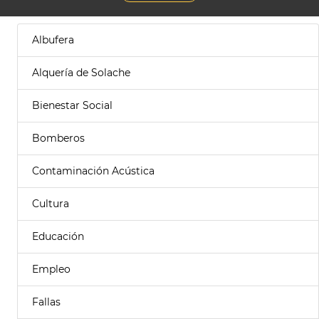
Albufera
Alquería de Solache
Bienestar Social
Bomberos
Contaminación Acústica
Cultura
Educación
Empleo
Fallas