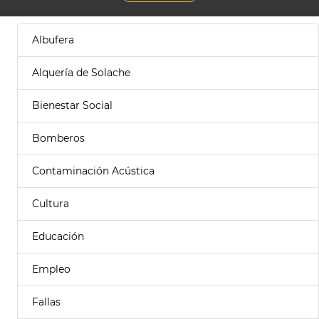
Albufera
Alquería de Solache
Bienestar Social
Bomberos
Contaminación Acústica
Cultura
Educación
Empleo
Fallas