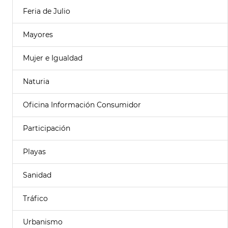
Feria de Julio
Mayores
Mujer e Igualdad
Naturia
Oficina Información Consumidor
Participación
Playas
Sanidad
Tráfico
Urbanismo