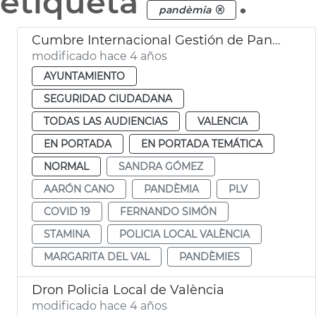
etiqueta
.
pandèmia
Cumbre Internacional Gestión de Pandemias
modificado hace 4 años
AYUNTAMIENTO
SEGURIDAD CIUDADANA
TODAS LAS AUDIENCIAS
VALENCIA
EN PORTADA
EN PORTADA TEMÁTICA
NORMAL
SANDRA GÓMEZ
AARÓN CANO
PANDÈMIA
PLV
COVID 19
FERNANDO SIMÓN
STAMINA
POLICIA LOCAL VALÈNCIA
MARGARITA DEL VAL
PANDÈMIES
Dron Policia Local de València
modificado hace 4 años