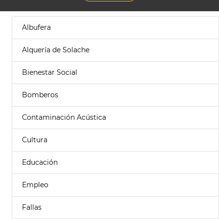
Albufera
Alquería de Solache
Bienestar Social
Bomberos
Contaminación Acústica
Cultura
Educación
Empleo
Fallas