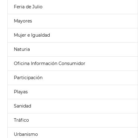
Feria de Julio
Mayores
Mujer e Igualdad
Naturia
Oficina Información Consumidor
Participación
Playas
Sanidad
Tráfico
Urbanismo