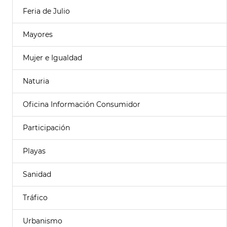
Feria de Julio
Mayores
Mujer e Igualdad
Naturia
Oficina Información Consumidor
Participación
Playas
Sanidad
Tráfico
Urbanismo