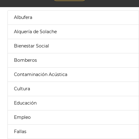
Albufera
Alquería de Solache
Bienestar Social
Bomberos
Contaminación Acústica
Cultura
Educación
Empleo
Fallas