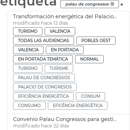
etiqueta
.
palau de congressos
Transformación energética del Palacio de Congresos
modificado hace 12 días
TURISMO
VALENCIA
TODAS LAS AUDIENCIAS
POBLES OEST
VALENCIA
EN PORTADA
EN PORTADA TEMÁTICA
NORMAL
TURISMO
TURISME
PALAU DE CONGRESSOS
PALACIO DE CONGRESOS
EFICIÈNCIA ENERGÈTICA
CONSUM
CONSUMO
EFICÈNCIA ENERGÈTICA
Convenio Palau Congressos para gestión Palau Exposició
modificado hace 22 días