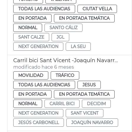
TODAS LAS AUDIENCIAS
CIUTAT VELLA
EN PORTADA
EN PORTADA TEMÁTICA
NORMAL
SANTO CÁLIZ
SANT CALZE
JGL
NEXT GENERATION
LA SEU
Carril bici Sant Vicent -Joaquín Navarro València
modificado hace 6 meses
MOVILIDAD
TRÁFICO
TODAS LAS AUDIENCIAS
JESUS
EN PORTADA
EN PORTADA TEMÁTICA
NORMAL
CARRIL BICI
DECIDIM
NEXT GENERATION
SANT VICENT
JESÚS CARBONELL
JOAQUÍN NAVARRO