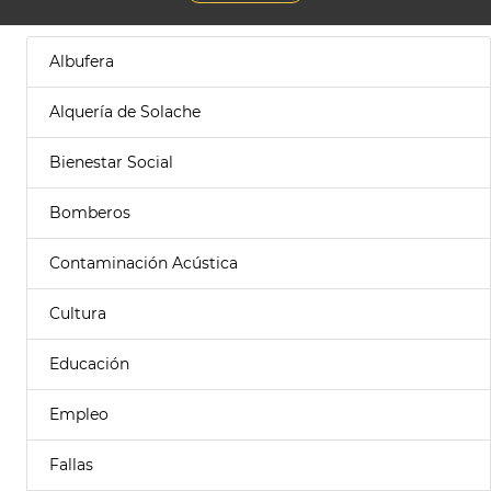
Albufera
Alquería de Solache
Bienestar Social
Bomberos
Contaminación Acústica
Cultura
Educación
Empleo
Fallas