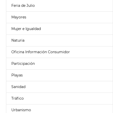
Feria de Julio
Mayores
Mujer e Igualdad
Naturia
Oficina Información Consumidor
Participación
Playas
Sanidad
Tráfico
Urbanismo