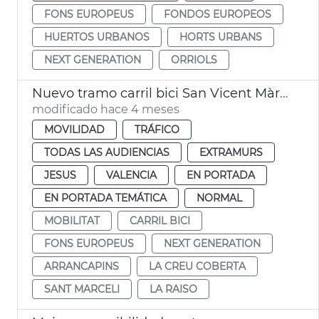
FONS EUROPEUS
FONDOS EUROPEOS
HUERTOS URBANOS
HORTS URBANS
NEXT GENERATION
ORRIOLS
Nuevo tramo carril bici San Vicent Màrtir València
modificado hace 4 meses
MOVILIDAD
TRÁFICO
TODAS LAS AUDIENCIAS
EXTRAMURS
JESUS
VALENCIA
EN PORTADA
EN PORTADA TEMÁTICA
NORMAL
MOBILITAT
CARRIL BICI
FONS EUROPEUS
NEXT GENERATION
ARRANCAPINS
LA CREU COBERTA
SANT MARCELI
LA RAISO