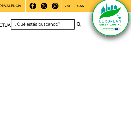
PPVALÈNCIA
VAL
CAS
CTUALIDAD