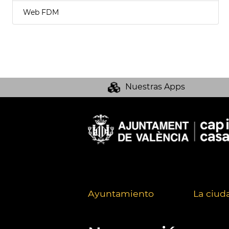
Web FDM
Nuestras Apps
Ayuntamiento
La ciud