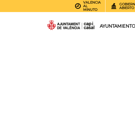
VALENCIA
GOBIER
AL
ABIERTO
MINUTO
AYUNTAMIENT