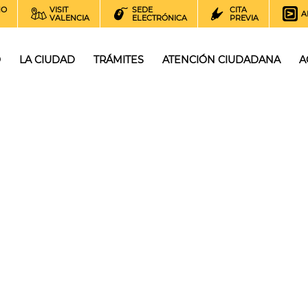
NO
VISIT
SEDE
CITA
A
VALENCIA
ELECTRÓNICA
PREVIA
O
LA CIUDAD
TRÁMITES
ATENCIÓN CIUDADANA
A