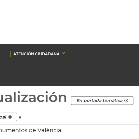
ATENCIÓN CIUDADANA
ualización
En portada temática
.
pal
onumentos de València