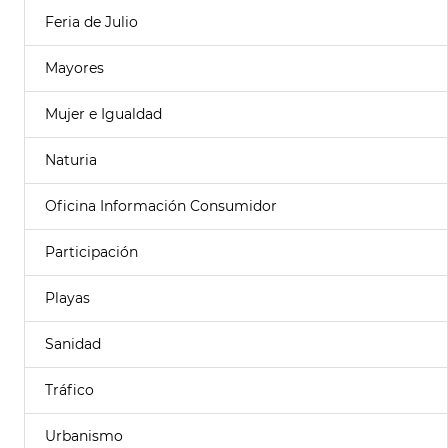
Feria de Julio
Mayores
Mujer e Igualdad
Naturia
Oficina Información Consumidor
Participación
Playas
Sanidad
Tráfico
Urbanismo