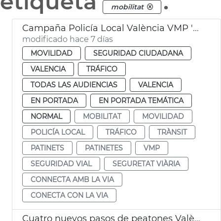
etiqueta
.
mobilitat
Campaña Policía Local València VMP 'Conecta con la vía'
modificado hace 7 días
MOVILIDAD
SEGURIDAD CIUDADANA
VALENCIA
TRÁFICO
TODAS LAS AUDIENCIAS
VALENCIA
EN PORTADA
EN PORTADA TEMÁTICA
NORMAL
MOBILITAT
MOVILIDAD
POLICÍA LOCAL
TRÁFICO
TRÀNSIT
PATINETS
PATINETES
VMP
SEGURIDAD VIAL
SEGURETAT VIÀRIA
CONNECTA AMB LA VIA
CONECTA CON LA VIA
Cuatro nuevos pasos de peatones València