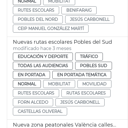
NORMAL
MOBILITAT
RUTES ESCOLARS
BENIFARAIG
POBLES DEL NORD
JESÚS CARBONELL
CEIP MANUEL GONZÁLEZ MARTÍ
Nuevas rutas escolares Pobles del Sud
modificado hace 3 meses
EDUCACIÓN Y DEPORTE
TRÁFICO
TODAS LAS AUDIENCIAS
POBLES SUD
EN PORTADA
EN PORTADA TEMÁTICA
NORMAL
MOBILITAT
MOVILIDAD
RUTES ESCOLARS
RUTAS ESCOLARES
FORN ALCEDO
JESÚS CARBONELL
CASTELLAS OLIVERAL
Nueva zona peatonales València calles Sant Francesc de Borja y Alzira