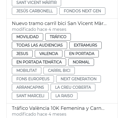
SANT VICENT MÀRTIR
JESÚS CARBONELL
FONDOS NEXT GEN
Nuevo tramo carril bici San Vicent Màrtir València
modificado hace 4 meses
MOVILIDAD
TRÁFICO
TODAS LAS AUDIENCIAS
EXTRAMURS
JESUS
VALENCIA
EN PORTADA
EN PORTADA TEMÁTICA
NORMAL
MOBILITAT
CARRIL BICI
FONS EUROPEUS
NEXT GENERATION
ARRANCAPINS
LA CREU COBERTA
SANT MARCELI
LA RAISO
Tráfico València 10K Femenina y Carnaval Russafa
modificado hace 4 meses