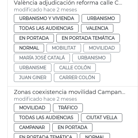
València adjudicación reforma calle Colón
modificado hace 2 meses
URBANISMO Y VIVIENDA
URBANISMO
TODAS LAS AUDIENCIAS
VALENCIA
EN PORTADA
EN PORTADA TEMÁTICA
NORMAL
MOBILITAT
MOVILIDAD
MARÍA JOSÉ CATALÁ
URBANISMO
URBANISME
CALLE COLÓN
JUAN GINER
CARRER COLÓN
Zonas coexistencia movilidad Campanario y Ciutat Vella València
modificado hace 2 meses
MOVILIDAD
TRÁFICO
TODAS LAS AUDIENCIAS
CIUTAT VELLA
CAMPANAR
EN PORTADA
EN PORTADA TEMÁTICA
NORMAL