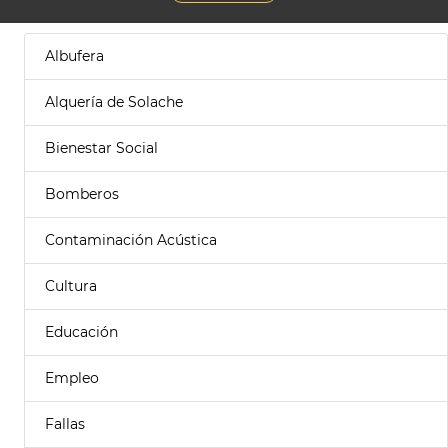
Albufera
Alquería de Solache
Bienestar Social
Bomberos
Contaminación Acústica
Cultura
Educación
Empleo
Fallas