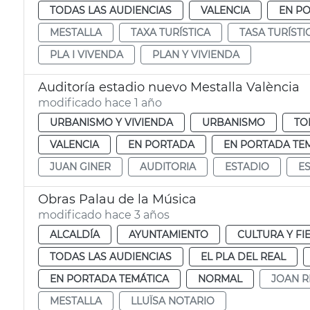
TODAS LAS AUDIENCIAS
VALENCIA
EN P
MESTALLA
TAXA TURÍSTICA
TASA TURÍSTI
PLA I VIVENDA
PLAN Y VIVIENDA
Auditoría estadio nuevo Mestalla València
modificado hace 1 año
URBANISMO Y VIVIENDA
URBANISMO
TO
VALENCIA
EN PORTADA
EN PORTADA TE
JUAN GINER
AUDITORIA
ESTADIO
E
Obras Palau de la Música
modificado hace 3 años
ALCALDÍA
AYUNTAMIENTO
CULTURA Y FI
TODAS LAS AUDIENCIAS
EL PLA DEL REAL
EN PORTADA TEMÁTICA
NORMAL
JOAN R
MESTALLA
LLUÏSA NOTARIO