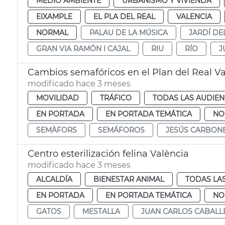
MEDIO AMBIENTE
URBANISMO Y VIVIENDA
EIXAMPLE
EL PLA DEL REAL
VALENCIA
NORMAL
PALAU DE LA MÚSICA
JARDÍ DE
GRAN VIA RAMÓN I CAJAL
RIU
RÍO
J
Cambios semafóricos en el Plan del Real Va
modificado hace 3 meses
MOVILIDAD
TRÁFICO
TODAS LAS AUDIEN
EN PORTADA
EN PORTADA TEMÁTICA
NO
SEMÀFORS
SEMÁFOROS
JESÚS CARBON
Centro esterilización felina València
modificado hace 3 meses
ALCALDÍA
BIENESTAR ANIMAL
TODAS LA
EN PORTADA
EN PORTADA TEMÁTICA
NO
GATOS
MESTALLA
JUAN CARLOS CABALL