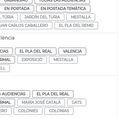
URBANISMO
TODAS LAS AUDIENCIAS
EN PORTADA
EN PORTADA TEMÁTICA
L TÚRIA
JARDÍN DEL TURIA
MESTALLA
UAN CARLOS CABALLERO
EL PLA DEL REMEI
lència
CIAS
EL PLA DEL REAL
VALENCIA
RMAL
EXPOSICIÓ
MESTALLA
ELL
S AUDIENCIAS
EL PLA DEL REAL
RMAL
MARÍA JOSÉ CATALÁ
GATS
ERO
COLONIES
COLONIAS