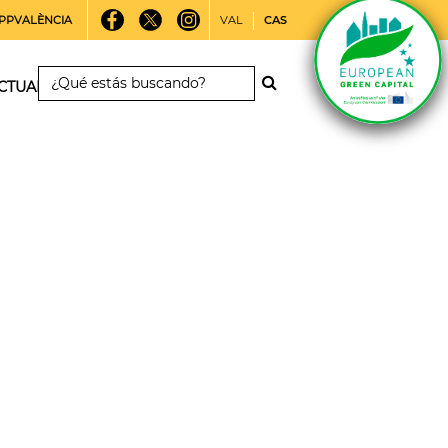
PPVALÈNCIA
VAL
CAS
CTUALIDAD