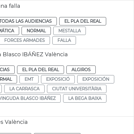
na falla
TODAS LAS AUDIENCIAS
EL PLA DEL REAL
MÁTICA
NORMAL
MESTALLA
FORCES ARMADES
FALLA
a Blasco IBÁÑEZ València
CIAS
EL PLA DEL REAL
ALGIROS
RMAL
EMT
EXPOSICIÓ
EXPOSICIÓN
LA CARRASCA
CIUTAT UNIVERSITÀRIA
VINGUDA BLASCO IBÁÑEZ
LA BEGA BAIXA
es València