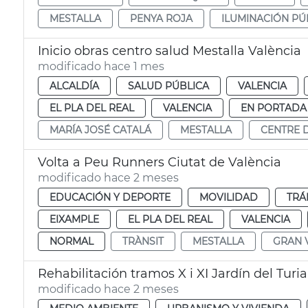
MESTALLA
PENYA ROJA
ILUMINACIÓN PÚ
Inicio obras centro salud Mestalla València
modificado hace 1 mes
ALCALDÍA
SALUD PÚBLICA
VALENCIA
EL PLA DEL REAL
VALENCIA
EN PORTADA
MARÍA JOSÉ CATALÁ
MESTALLA
CENTRE 
Volta a Peu Runners Ciutat de València
modificado hace 2 meses
EDUCACIÓN Y DEPORTE
MOVILIDAD
TRÁ
EIXAMPLE
EL PLA DEL REAL
VALENCIA
NORMAL
TRÀNSIT
MESTALLA
GRAN 
Rehabilitación tramos X i XI Jardín del Turi
modificado hace 2 meses