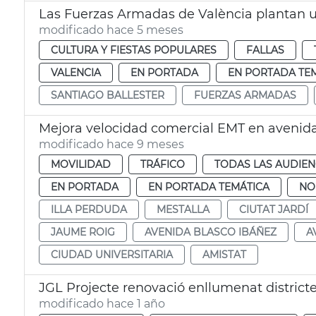
Las Fuerzas Armadas de València plantan u
modificado hace 5 meses
CULTURA Y FIESTAS POPULARES
FALLAS
VALENCIA
EN PORTADA
EN PORTADA TE
SANTIAGO BALLESTER
FUERZAS ARMADAS
Mejora velocidad comercial EMT en avenid
modificado hace 9 meses
MOVILIDAD
TRÁFICO
TODAS LAS AUDIEN
EN PORTADA
EN PORTADA TEMÁTICA
NO
ILLA PERDUDA
MESTALLA
CIUTAT JARDÍ
JAUME ROIG
AVENIDA BLASCO IBÁÑEZ
A
CIUDAD UNIVERSITARIA
AMISTAT
JGL Projecte renovació enllumenat district
modificado hace 1 año