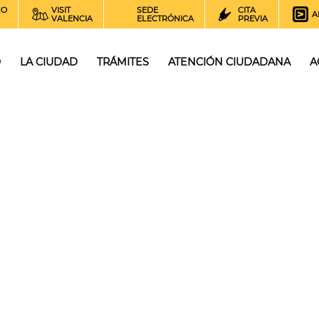
NO
VISIT
SEDE
CITA
A
VALENCIA
ELECTRÓNICA
PREVIA
O
LA CIUDAD
TRÁMITES
ATENCIÓN CIUDADANA
A