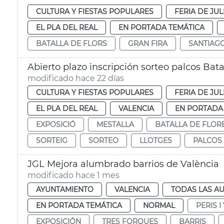
CULTURA Y FIESTAS POPULARES
FERIA DE JUL
EL PLA DEL REAL
EN PORTADA TEMÁTICA
BATALLA DE FLORS
GRAN FIRA
SANTIAG
Abierto plazo inscripción sorteo palcos Bata
modificado hace 22 días
CULTURA Y FIESTAS POPULARES
FERIA DE JUL
EL PLA DEL REAL
VALENCIA
EN PORTADA
EXPOSICIÓ
MESTALLA
BATALLA DE FLOR
SORTEIG
SORTEO
LLOTGES
PALCOS
JGL Mejora alumbrado barrios de València
modificado hace 1 mes
AYUNTAMIENTO
VALENCIA
TODAS LAS AU
EN PORTADA TEMÁTICA
NORMAL
PERIS I
EXPOSICIÓN
TRES FORQUES
BARRIS