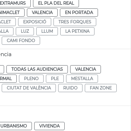
EXTRAMURS
EL PLA DEL REAL
NIMACLET
VALENCIA
EN PORTADA
CLET
EXPOSICIÓ
TRES FORQUES
ALLA
LUZ
LLUM
LA PETXINA
CAMI FONDO
ència
TODAS LAS AUDIENCIAS
VALENCIA
RMAL
PLENO
PLE
MESTALLA
CIUTAT DE VALÈNCIA
RUIDO
FAN ZONE
URBANISMO
VIVIENDA