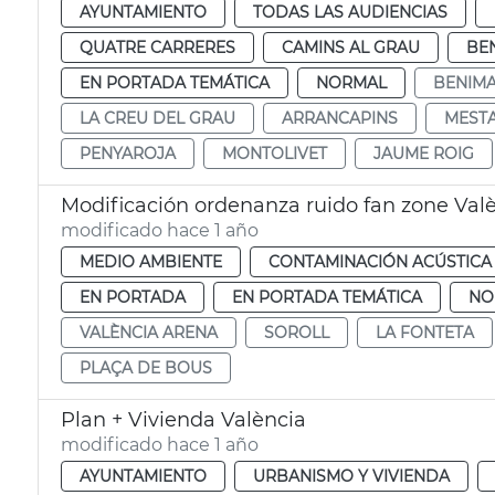
AYUNTAMIENTO
TODAS LAS AUDIENCIAS
QUATRE CARRERES
CAMINS AL GRAU
BE
EN PORTADA TEMÁTICA
NORMAL
BENIMA
LA CREU DEL GRAU
ARRANCAPINS
MEST
PENYAROJA
MONTOLIVET
JAUME ROIG
Modificación ordenanza ruido fan zone Val
modificado hace 1 año
MEDIO AMBIENTE
CONTAMINACIÓN ACÚSTICA
EN PORTADA
EN PORTADA TEMÁTICA
NO
VALÈNCIA ARENA
SOROLL
LA FONTETA
PLAÇA DE BOUS
Plan + Vivienda València
modificado hace 1 año
AYUNTAMIENTO
URBANISMO Y VIVIENDA