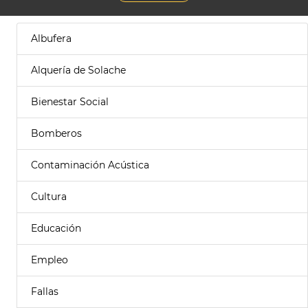
Albufera
Alquería de Solache
Bienestar Social
Bomberos
Contaminación Acústica
Cultura
Educación
Empleo
Fallas