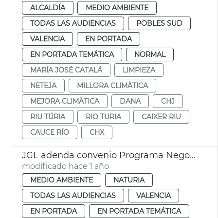
ALCALDÍA
MEDIO AMBIENTE
TODAS LAS AUDIENCIAS
POBLES SUD
VALENCIA
EN PORTADA
EN PORTADA TEMÁTICA
NORMAL
MARÍA JOSÉ CATALÁ
LIMPIEZA
NETEJA
MILLORA CLIMÀTICA
MEJORA CLIMÀTICA
DANA
CHJ
RIU TÚRIA
RIO TURIA
CAIXER RIU
CAUCE RÍO
CHX
JGL adenda convenio Programa Negocio Local Sostenible
modificado hace 1 año
MEDIO AMBIENTE
NATURIA
TODAS LAS AUDIENCIAS
VALENCIA
EN PORTADA
EN PORTADA TEMÁTICA