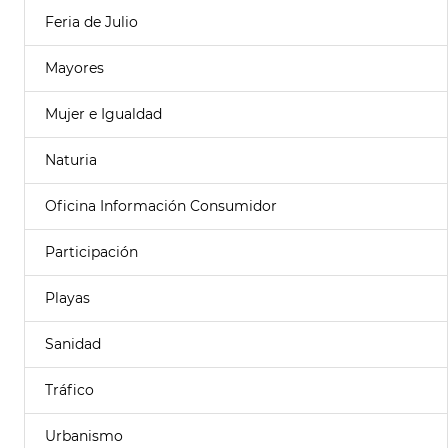
Feria de Julio
Mayores
Mujer e Igualdad
Naturia
Oficina Información Consumidor
Participación
Playas
Sanidad
Tráfico
Urbanismo