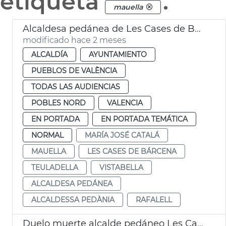
etiqueta
.
mauella
Alcaldesa pedánea de Les Cases de Bàrcena València
modificado hace 2 meses
ALCALDÍA
AYUNTAMIENTO
PUEBLOS DE VALÈNCIA
TODAS LAS AUDIENCIAS
POBLES NORD
VALENCIA
EN PORTADA
EN PORTADA TEMÁTICA
NORMAL
MARÍA JOSÉ CATALÁ
MAUELLA
LES CASES DE BÁRCENA
TEULADELLA
VISTABELLA
ALCALDESA PEDÁNEA
ALCALDESSA PEDÀNIA
RAFALELL
Duelo muerte alcalde pedáneo Les Cases de Bàrcena València