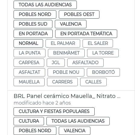
TODAS LAS AUDIENCIAS
POBLES NORD
POBLES OEST
POBLES SUD
VALENCIA
EN PORTADA
EN PORTADA TEMÁTICA
NORMAL
EL PALMAR
EL SALER
LA PUNTA
BENIMÀMET
LA TORRE
CARPESA
JGL
ASFALTADO
ASFALTAT
POBLE NOU
BORBOTÓ
MAUELLA
CARRERS
CALLES
BRL Panel cerámico Mauella_ Nitrato de Noruega
modificado hace 2 años
CULTURA Y FIESTAS POPULARES
CULTURA
TODAS LAS AUDIENCIAS
POBLES NORD
VALENCIA