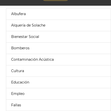
Albufera
Alquería de Solache
Bienestar Social
Bomberos
Contaminación Acústica
Cultura
Educación
Empleo
Fallas