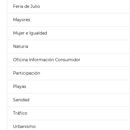
Feria de Julio
Mayores
Mujer e Igualdad
Naturia
Oficina Información Consumidor
Participación
Playas
Sanidad
Tráfico
Urbanismo