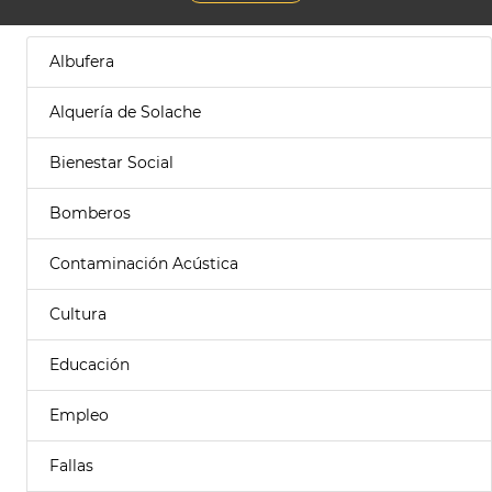
Albufera
Alquería de Solache
Bienestar Social
Bomberos
Contaminación Acústica
Cultura
Educación
Empleo
Fallas