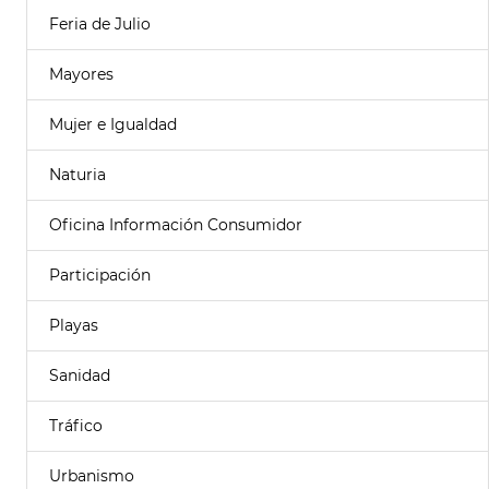
Feria de Julio
Mayores
Mujer e Igualdad
Naturia
Oficina Información Consumidor
Participación
Playas
Sanidad
Tráfico
Urbanismo