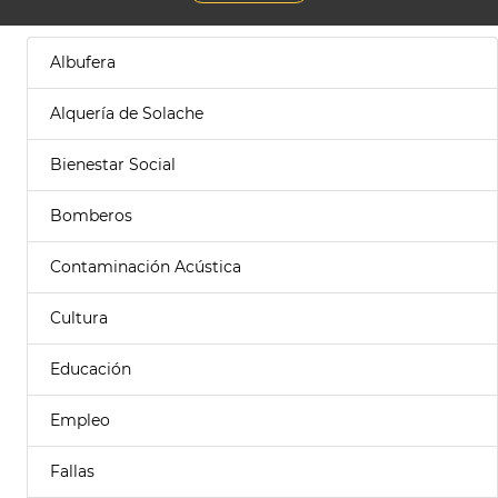
Albufera
Alquería de Solache
Bienestar Social
Bomberos
Contaminación Acústica
Cultura
Educación
Empleo
Fallas