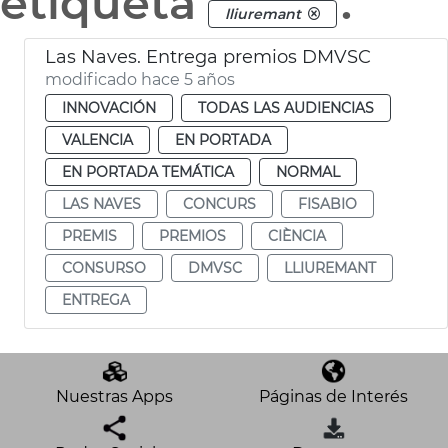
etiqueta
.
lliuremant
Las Naves. Entrega premios DMVSC
modificado hace 5 años
INNOVACIÓN
TODAS LAS AUDIENCIAS
VALENCIA
EN PORTADA
EN PORTADA TEMÁTICA
NORMAL
LAS NAVES
CONCURS
FISABIO
PREMIS
PREMIOS
CIÈNCIA
CONSURSO
DMVSC
LLIUREMANT
ENTREGA
Nuestras Apps
Páginas de Interés