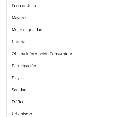
Feria de Julio
Mayores
Mujer e Igualdad
Naturia
Oficina Información Consumidor
Participación
Playas
Sanidad
Tráfico
Urbanismo