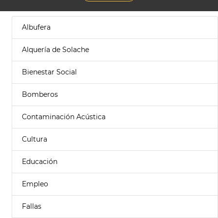
Albufera
Alquería de Solache
Bienestar Social
Bomberos
Contaminación Acústica
Cultura
Educación
Empleo
Fallas