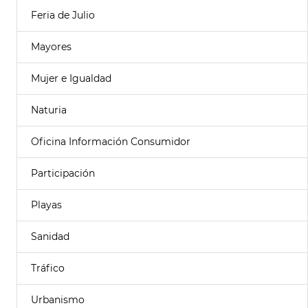
Feria de Julio
Mayores
Mujer e Igualdad
Naturia
Oficina Información Consumidor
Participación
Playas
Sanidad
Tráfico
Urbanismo